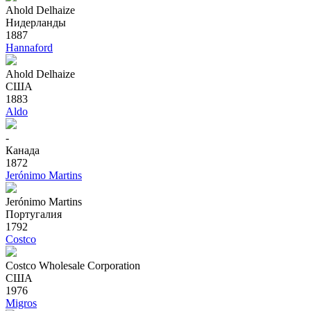
Ahold Delhaize
Нидерланды
1887
Hannaford
Ahold Delhaize
США
1883
Aldo
-
Канада
1872
Jerónimo Martins
Jerónimo Martins
Португалия
1792
Costco
Costco Wholesale Corporation
США
1976
Migros