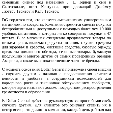
семейный бизнес под названием J. L. Тернер и сын в
Скоттсвилле, штат Кентукки, принадлежащий Джеймсу
Лютеру Тернеру и Кэлу Тернеру.
DG гордится тем, что является американским универсальным
магазином по соседству. Компания стремится сделать покупки
беспроблемными и доступными с помощью более чем 19 000
удобных магазинов, в которых легко совершать покупки в 47
штатах. В ее магазинах ежедневно предлагаются товары по
низким ценам, включая продукты питания, закуски, средства
для здоровья и красоты, чистящие средства, базовую одежду,
предметы домашнего обихода, сезонные товары, бумажную
продукцию и многое другое от самых проверенных брендов
Америки, а также высококачественные частные бренды.
С момента основания Dollar General привержена своей миссии
- служить другим - начиная с предоставления клиентам
ценности и удобства, а сотрудникам возможностей для
карьерного роста и заканчивая обслуживанием сообществ,
которые здесь называют домом, посредством распространения
грамотности и образования.
В Dollar General действия руководствуются простой миссией:
служить другим. Для клиентов это означает ставить их в
центр всего, что делают в компании, каждый день работая над