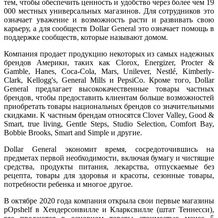
тем, чтобы обеспечить ценность и удобство через более чем 19
000 местных универсальных магазинов. Для сотрудников это
означает уважение и возможность расти и развивать свою
карьеру, а для сообществ Dollar General это означает помощь в
поддержке сообществ, которые называют домом.
Компания продает продукцию некоторых из самых надежных
брендов Америки, таких как Clorox, Energizer, Procter &
Gamble, Hanes, Coca-Cola, Mars, Unilever, Nestlé, Kimberly-
Clark, Kellogg's, General Mills и PepsiCo. Кроме того, Dollar
General предлагает высококачественные товары частных
брендов, чтобы предоставить клиентам больше возможностей
приобретать товары национальных брендов со значительными
скидками. К частным брендам относятся Clover Valley, Good &
Smart, true living, Gentle Steps, Studio Selection, Comfort Bay,
Bobbie Brooks, Smart and Simple и другие.
Dollar General экономит время, сосредоточившись на
предметах первой необходимости, включая бумагу и чистящие
средства, продукты питания, лекарства, отпускаемые без
рецепта, товары для здоровья и красоты, сезонные товары,
потребности ребенка и многое другое.
В октябре 2020 года компания открыла свои первые магазины
pOpshelf в Хендерсонвилле и Кларксвилле (штат Теннесси),