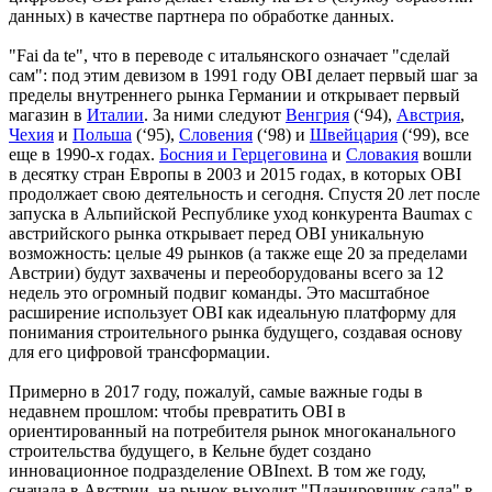
данных) в качестве партнера по обработке данных.
"Fai da te", что в переводе с итальянского означает "сделай
сам": под этим девизом в 1991 году OBI делает первый шаг за
пределы внутреннего рынка Германии и открывает первый
магазин в
Италии
. За ними следуют
Венгрия
(‘94),
Австрия
,
Чехия
и
Польша
(‘95),
Словения
(‘98) и
Швейцария
(‘99), все
еще в 1990-х годах.
Босния и Герцеговина
и
Словакия
вошли
в десятку стран Европы в 2003 и 2015 годах, в которых OBI
продолжает свою деятельность и сегодня. Спустя 20 лет после
запуска в Альпийской Республике уход конкурента Baumax с
австрийского рынка открывает перед OBI уникальную
возможность: целые 49 рынков (а также еще 20 за пределами
Австрии) будут захвачены и переоборудованы всего за 12
недель это огромный подвиг команды. Это масштабное
расширение использует OBI как идеальную платформу для
понимания строительного рынка будущего, создавая основу
для его цифровой трансформации.
Примерно в 2017 году, пожалуй, самые важные годы в
недавнем прошлом: чтобы превратить OBI в
ориентированный на потребителя рынок многоканального
строительства будущего, в Кельне будет создано
инновационное подразделение OBInext. В том же году,
сначала в Австрии, на рынок выходит "Планировщик сада" в