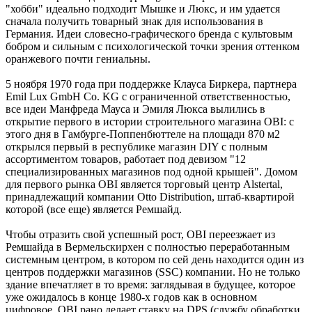
"хобби" идеально подходит Мышке и Люкс, и им удается
сначала получить товарный знак для использования в
Германия. Идеи словесно-графического бренда с культовым
бобром и сильным с психологической точки зрения оттенком
оранжевого почти гениальны.
5 ноября 1970 года при поддержке Клауса Биркера, партнера
Emil Lux GmbH Co. KG с ограниченной ответственностью,
все идеи Манфреда Мауса и Эмиля Люкса вылились в
открытие первого в истории строительного магазина OBI: с
этого дня в Гамбурге-Поппенбюттеле на площади 870 м2
открылся первый в республике магазин DIY с полным
ассортиментом товаров, работает под девизом "12
специализированных магазинов под одной крышей". Домом
для первого рынка OBI является торговый центр Alstertal,
принадлежащий компании Otto Distribution, штаб-квартирой
которой (все еще) является Ремшайд.
Чтобы отразить свой успешный рост, OBI переезжает из
Ремшайда в Вермельскирхен с полностью переработанным
системным центром, в котором по сей день находится один из
центров поддержки магазинов (SSC) компании. Но не только
здание впечатляет в то время: заглядывая в будущее, которое
уже ожидалось в конце 1980-х годов как в основном
цифровое, OBI рано делает ставку на DPS (службу обработки