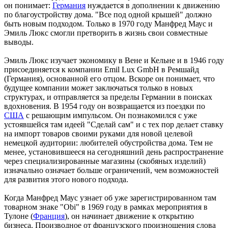
он понимает:
Германия
нуждается в дополнении к движению
по благоустройству дома. "Все под одной крышей" должно
быть новым подходом. Только в 1970 году Манфред Маус и
Эмиль Люкс смогли претворить в жизнь свои совместные
выводы.
Эмиль Люкс изучает экономику в Вене и Кельне и в 1946 году
присоединяется к компании Emil Lux GmbH в Ремшайд
(Германия), основанной его отцом. Вскоре он понимает, что
будущее компании может заключаться только в новых
структурах, и отправляется за пределы Германии в поисках
вдохновения. В 1954 году он возвращается из поездки по
США
с решающим импульсом. Он познакомился с уже
устоявшейся там идеей "Сделай сам" и с тех пор делает ставку
на импорт товаров своими руками для новой целевой
немецкой аудитории: любителей обустройства дома. Тем не
менее, установившееся на сегодняшний день распространение
через специализированные магазины (скобяных изделий)
изначально означает больше ограничений, чем возможностей
для развития этого нового подхода.
Когда Манфред Маус узнает об уже зарегистрированном там
товарном знаке "Obi" в 1969 году в рамках мероприятия в
Тулоне (
Франция
), он начинает движение к открытию
бизнеса. Производное от французского произношения слова