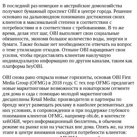
В последний раз немецкие и австрийские домохозяйства
получают бумажный проспект OBI в центре города. Решение
основано на дальновидном понимании достижения своих
клиентов в максимальной степени в соответствии с
потребностями и в соответствии с требованиями. В то же
время, делая этот шаг, OBI выполняет свои социальные
обязанности, экономя большое количество воды, энергии и
бумаги. Также больше нет необходимости отвечать на вопрос
о теме утилизации отходов. Отныне OBI наращивает свои
усилия, чтобы предоставлять клиентам наилучшую
индивидуальную информацию по другим каналам, таким как
платформа heyOBI.
OBI снова рано открыла новые горизонты, основав OBI First
Media Group (OFMG) в 2018 году. С тех пор OFMG предлагает
новые маркетинговые возможности в новаторском сегменте
для дома и сада с помощью молодой маркетинговой
дисциплины Retail Media: производители и партнеры по
бренду могут размещать рекламу в наиболее релевантных для
них условиях, в сопровождении и при поддержке глубокого
понимания клиентов OFMG, например obi.de, в контексте
хейОБИ, через информационный бюллетень, в обычном
режиме на рынке или на участках вне дома. Опять же, на этом
этапе в центре внимания находятся потребности клиентов: