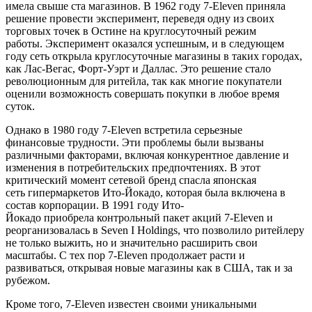
имела свыше ста магазинов. В 1962 году 7-Eleven приняла
решение провести эксперимент, переведя одну из своих
торговых точек в Остине на круглосуточный режим
работы. Эксперимент оказался успешным, и в следующем
году сеть открыла круглосуточные магазины в таких городах,
как Лас-Вегас, Форт-Уэрт и Даллас. Это решение стало
революционным для ритейла, так как многие покупатели
оценили возможность совершать покупки в любое время
суток.
Однако в 1980 году 7-Eleven встретила серьезные
финансовые трудности. Эти проблемы были вызваны
различными факторами, включая конкурентное давление и
изменения в потребительских предпочтениях. В этот
критический момент сетевой бренд спасла японская
сеть гипермаркетов Ито-Йокадо, которая была включена в
состав корпорации. В 1991 году Ито-
Йокадо приобрела контрольный пакет акций 7-Eleven и
реорганизовалась в Seven I Holdings, что позволило ритейлеру
не только выжить, но и значительно расширить свои
масштабы. С тех пор 7-Eleven продолжает расти и
развиваться, открывая новые магазины как в США, так и за
рубежом.
Кроме того, 7-Eleven известен своими уникальными