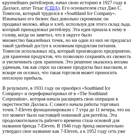
крупнейших ритейлеров, начал свою историю в 1927 году в
Далласе, штат Техас (
США
). Его основателем стал Джо С.
Томпсон, который трудился в «Southland Ice Company».
Изначально его бизнес был довольно скромным: он
продавал молоко, яйца и хлеб, используя для этого склад льда,
который принадлежал ритейлеру. Эта идея пришла к нему в
голову, когда он заметил, что в округе было
множество бакалейных точек, но ни один из них не предлагал
такой удобный доступ к основным продуктам питания.
Томпсон использовал лёд, который производило предприятие,
для хранения продуктов, что позволяло сохранять их свежесть
и увеличивать срок хранения. Это решение оказалось весьма
удачным, так как спрос на свежие продукты был высоким, и
вскоре он осознал, что такая торговля может приносить
неплохую прибыль.
В результате, в 1931 году он приобрел «Southland Ice
Company» и переформатировал её в «The Southland
Corporation», которая начала расширять свои операции в
окрестностях Далласа. С самого начала работы торговых
точек 7-Eleven функционировали с 7 утра до 11 вечера, что на
тот момент было настоящей новинкой для ритейла. Эта
продолжительность рабочего времени стала основой для
названия бренда 7-Eleven. В 1946 году бренд окончательно
утвердил свое название как 7-Eleven, а к 1952 году сеть уже