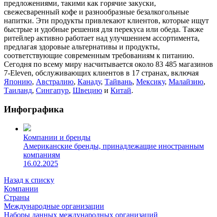
предложениями, такими как горячие закуски,
свежесваренный кофе и разнообразные безалкогольные
напитки. Эти продукты привлекают клиентов, которые ищут
быстрые и удобные решения для перекуса или обеда. Также
ритейлер активно работает над улучшением ассортимента,
предлагая здоровые альтернативы и продукты,
соответствующие современным требованиям к питанию.
Сегодня
по всему миру насчитывается около 83 485 магазинов
7-Eleven, обслуживающих клиентов в 17 странах, включая
Японию
,
Австралию
,
Канаду
,
Тайвань
,
Мексику
,
Малайзию
,
Таиланд
,
Сингапур
,
Швецию
и
Китай
.
Инфографика
Компании и бренды
Американские бренды, принадлежащие иностранным
компаниям
16.02.2025
Назад к списку
Компании
Страны
Международные организации
Наборы данных международных организаций