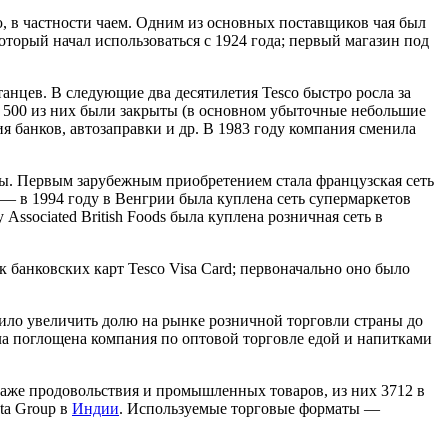
, в частности чаем. Одним из основных поставщиков чая был
оторый начал использоваться с 1924 года; первый магазин под
танцев. В следующие два десятилетия Tesco быстро росла за
ия 500 из них были закрыты (в основном убыточные небольшие
 банков, автозаправки и др. В 1983 году компания сменила
ты. Первым зарубежным приобретением стала французская сеть
 — в 1994 году в Венгрии была куплена сеть супермаркетов
у Associated British Foods была куплена розничная сеть в
к банковских карт Tesco Visa Card; первоначально оно было
олило увеличить долю на рынке розничной торговли страны до
ыла поглощена компания по оптовой торговле едой и напитками
даже продовольствия и промышленных товаров, из них 3712 в
ata Group в
Индии
. Используемые торговые форматы —