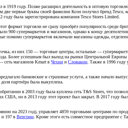
в 1919 году. Позже расширил деятельность в оптовую торговлю
им две первые буквы своей фамилии Коэн получил бренд Tesco, к
2 году была зарегистрирована компания Tesco Stores Limited.
этот формат торговли не сразу приобрёл популярность среди бри
 было 900 супермаркетов и магазинов, однако к концу десятилет
рые помимо супермаркетов включали магазины одежды, отделения
 точка, из них 150 — торговые центры, остальные — супермарке
4 года. Более успешным был выход на рынки Центральной Европы
 — сеть магазинов Kmart в
Чехии
и
Словакии
. Также в 1996 году 
редлагало банковские и страховые услуги, а также начало выпус
у доля партнёра была выкуплена.
обритании в 2003 году была куплена сеть T&S Stores, что позв
тах США, но в 2013 году этот проект был закрыт. В 2017 году б
оянию на 2023 год), управляет 4859 торговыми центрами по про
 и 197 в
Венгрии
. Кроме этого есть совместное предприятие с T