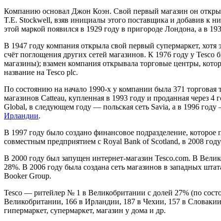
Компанию основал Джон Коэн. Свой первый магазин он открыл 
T.E. Stockwell, взяв инициалы этого поставщика и добавив к н
этой маркой появился в 1929 году в пригороде Лондона, а в 193
В 1947 году компания открыла свой первый супермаркет, хотя 
счёт поглощения других сетей магазинов. К 1976 году у Tesco
магазины); взамен компания открывала торговые центры, кото
название на Tesco plc.
По состоянию на начало 1990-х у компании была 371 торговая
магазинов Catteau, купленная в 1993 году и проданная через 
Global, в следующем году — польская сеть Savia, а в 1996 году
Ирландии
.
В 1997 году было создано финансовое подразделение, которое п
совместным предприятием с Royal Bank of Scotland, в 2008 год
В 2000 году был запущен интернет-магазин Tesco.com. В Велик
28%. В 2006 году была создана сеть магазинов в западных шта
Booker Group.
Tesco — ритейлер № 1 в Великобритании с долей 27% (по сост
Великобритании, 166 в Ирландии, 187 в Чехии, 157 в Словакии
гипермаркет, супермаркет, магазин у дома и др.