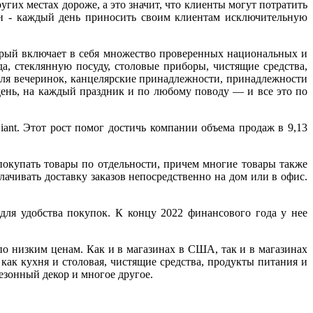
гих местах дороже, а это значит, что клиенты могут потратить
ии - каждый день приносить своим клиентам исключительную
орый включает в себя множество проверенных национальных и
а, стеклянную посуду, столовые приборы, чистящие средства,
 для вечеринок, канцелярские принадлежности, принадлежности
 день, на каждый праздник и по любому поводу — и все это по
iant. Этот рост помог достичь компании объема продаж в 9,13
покупать товары по отдельности, причем многие товары также
ачивать доставку заказов непосредственно на дом или в офис.
 для удобства покупок. К концу 2022 финансового года у нее
по низким ценам. Как и в магазинах в США, так и в магазинах
как кухня и столовая, чистящие средства, продукты питания и
езонный декор и многое другое.