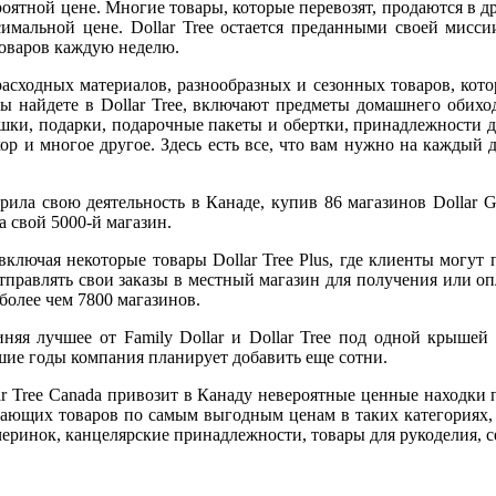
ятной цене. Многие товары, которые перевозят, продаются в дру
имальной цене. Dollar Tree остается преданными своей мисс
товаров каждую неделю.
асходных материалов, разнообразных и сезонных товаров, кот
ы найдете в Dollar Tree, включают предметы домашнего обиход
рушки, подарки, подарочные пакеты и обертки, принадлежности
ор и многое другое. Здесь есть все, что вам нужно на каждый
ирила свою деятельность в Канаде, купив 86 магазинов Dollar G
а свой 5000-й магазин.
ключая некоторые товары Dollar Tree Plus, где клиенты могут 
правлять свои заказы в местный магазин для получения или опл
более чем 7800 магазинов.
иняя лучшее от Family Dollar и Dollar Tree под одной крышей
шие годы компания планирует добавить еще сотни.
ar Tree Canada привозит в Канаду невероятные ценные находки 
сающих товаров по самым выгодным ценам в таких категориях, 
черинок, канцелярские принадлежности, товары для рукоделия, с