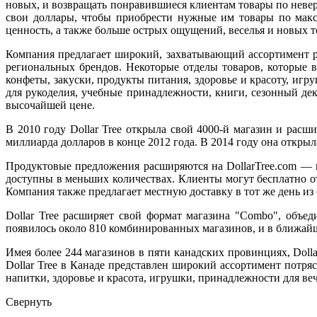
новых, и возвращать понравившиеся клиентам товары по неверо
свои доллары, чтобы приобрести нужные им товары по макс
ценность, а также больше острых ощущений, веселья и новых 
Компания
предлагает широкий, захватывающий ассортимент р
региональных брендов. Некоторые отделы товаров, которые в
конфеты, закуски, продукты питания, здоровье и красоту, иг
для рукоделия, учебные принадлежности, книги, сезонный дек
высочайшей цене.
В 2010 году Dollar Tree открыла свой 4000-й магазин и расш
миллиарда долларов в конце 2012 года. В 2014 году она открыл
Продуктовые предложения расширяются на DollarTree.com — в
доступны в меньших количествах. Клиенты могут бесплатно от
Компания также предлагает местную доставку в тот же день из 
Dollar Tree расширяет свой формат магазина "Combo", объед
появилось около 810 комбинированных магазинов, и в ближай
Имея более 244 магазинов в пяти канадских провинциях, Doll
Dollar Tree в Канаде представлен широкий ассортимент потря
напитки, здоровье и красота, игрушки, принадлежности для ве
Свернуть