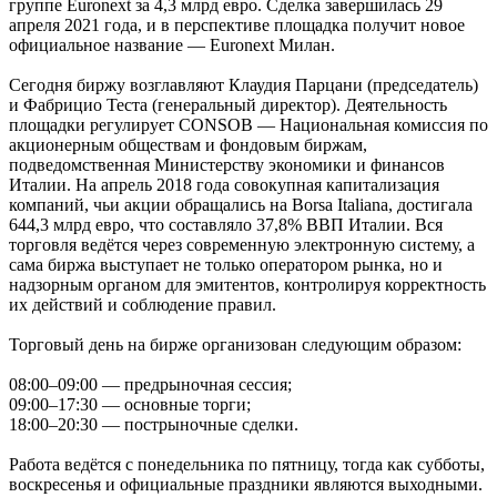
группе Euronext за 4,3 млрд евро. Сделка завершилась 29
апреля 2021 года, и в перспективе площадка получит новое
официальное название — Euronext Милан.
Сегодня биржу возглавляют Клаудия Парцани (председатель)
и Фабрицио Теста (генеральный директор). Деятельность
площадки регулирует CONSOB — Национальная комиссия по
акционерным обществам и фондовым биржам,
подведомственная Министерству экономики и финансов
Италии. На апрель 2018 года совокупная капитализация
компаний, чьи акции обращались на Borsa Italiana, достигала
644,3 млрд евро, что составляло 37,8% ВВП Италии. Вся
торговля ведётся через современную электронную систему, а
сама биржа выступает не только оператором рынка, но и
надзорным органом для эмитентов, контролируя корректность
их действий и соблюдение правил.
Торговый день на бирже организован следующим образом:
08:00–09:00 — предрыночная сессия;
09:00–17:30 — основные торги;
18:00–20:30 — пострыночные сделки.
Работа ведётся с понедельника по пятницу, тогда как субботы,
воскресенья и официальные праздники являются выходными.