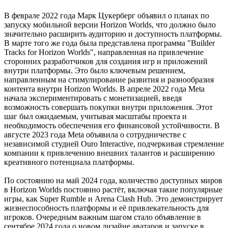
В феврале 2022 года Марк Цукерберг объявил о планах по
запуску мобильной версии Horizon Worlds, что должно было
значительно расширить аудиторию и доступность платформы.
В марте того же года была представлена программа "Builder
Tracks for Horizon Worlds", направленная на привлечение
сторонних разработчиков для создания игр и приложений
внутри платформы. Это было ключевым решением,
направленным на стимулирование развития и разнообразия
контента внутри Horizon Worlds. В апреле 2022 года Meta
начала экспериментировать с монетизацией, введя
возможность совершать покупки внутри приложения. Этот
шаг был ожидаемым, учитывая масштабы проекта и
необходимость обеспечения его финансовой устойчивости. В
августе 2023 года Meta объявила о сотрудничестве с
независимой студией Ouro Interactive, подчеркивая стремление
компании к привлечению внешних талантов и расширению
креативного потенциала платформы.
По состоянию на май 2024 года, количество доступных миров
в Horizon Worlds постоянно растёт, включая такие популярные
игры, как Super Rumble и Arena Clash Hub. Это демонстрирует
жизнеспособность платформы и её привлекательность для
игроков. Очередным важным шагом стало объявление в
сентябре 2024 года о новом дизайне аватаров и запуске в