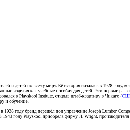
елей и детей по всему миру. Её история началась в 1928 году, к
янные изделия как учебные пособия для детей. Эти первые разр
вался в Playskool Institute, открыв штаб-квартиру в Чикаго (
СШ
ру и обучение.
в 1938 году бренд перешёл под управление Joseph Lumber Compa
1943 году Playskool приобрела фирму JL Wright, производителя з