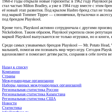
1960-е годы открыли новые горизонты: в 1962 году Playskool 
стал частью Milton Bradley, а уже в 1984 году вместе с этим б
её новый этап развития. Под крылом Hasbro бренд стал не тол
под маркой Tommee Tippee — слюнявчики, бутылочки и аксессуа
под брендом Playskool.
Кроме того, Playskool активно сотрудничала с другими произво
Nickelodeon. Таким образом, Playskool укрепила свою репутац
маркой Playskool выпускаются не только игрушки, но и книги,
Среди самых узнаваемых брендов Playskool — Mr. Potato Head,
малышей, помогая им познавать мир через игру. Сегодня Plays
вдохновляют и помогают детям расти, сохраняя в себе почти 
Назад к списку
Компании
Страны
Международные организации
Наборы данных международных организаций
Региональная статистика России
Региональная статистика Казахстана
Региональная статистика США
Новости
Статистика