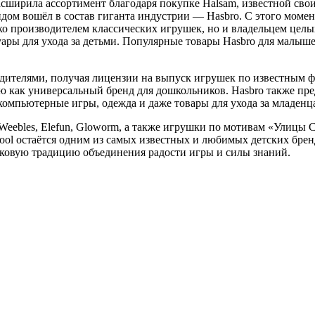
расширила ассортимент благодаря покупке Halsam, известной св
рендом вошёл в состав гиганта индустрии — Hasbro. С этого момен
ько производителем классических игрушек, но и владельцем цел
ры для ухода за детьми. Популярные товары Hasbro для малышей
дителями, получая лицензии на выпуск игрушек по известным фран
ию как универсальный бренд для дошкольников. Hasbro также пр
 компьютерные игры, одежда и даже товары для ухода за младенц
 Weebles, Elefun, Gloworm, а также игрушки по мотивам «Улицы 
kool остаётся одним из самых известных и любимых детских бре
вековую традицию объединения радости игры и силы знаний.