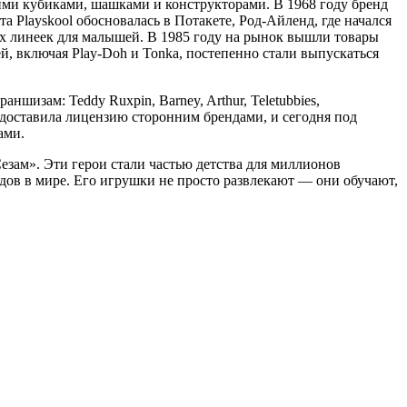
оими кубиками, шашками и конструкторами. В 1968 году бренд
та Playskool обосновалась в Потакете, Род-Айленд, где начался
ых линеек для малышей. В 1985 году на рынок вышли товары
, включая Play-Doh и Tonka, постепенно стали выпускаться
шизам: Teddy Ruxpin, Barney, Arthur, Teletubbies,
едоставила лицензию сторонним брендами, и сегодня под
ами.
Сезам». Эти герои стали частью детства для миллионов
ндов в мире. Его игрушки не просто развлекают — они обучают,