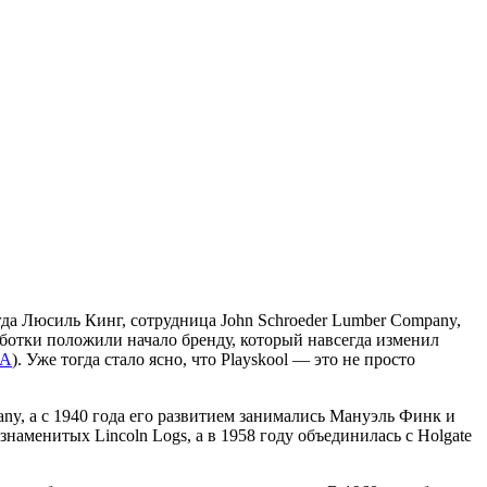
огда Люсиль Кинг, сотрудница John Schroeder Lumber Company,
аботки положили начало бренду, который навсегда изменил
А
). Уже тогда стало ясно, что Playskool — это не просто
ny, а с 1940 года его развитием занимались Мануэль Финк и
наменитых Lincoln Logs, а в 1958 году объединилась с Holgate