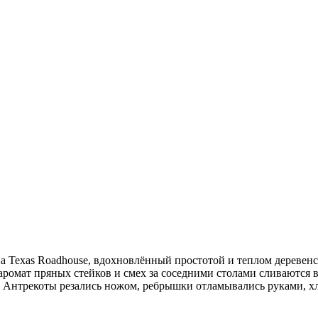
на Texas Roadhouse, вдохновлённый простотой и теплом деревен
, аромат пряных стейков и смех за соседними столами сливаютс
 Антрекоты резались ножом, ребрышки отламывались руками, хле