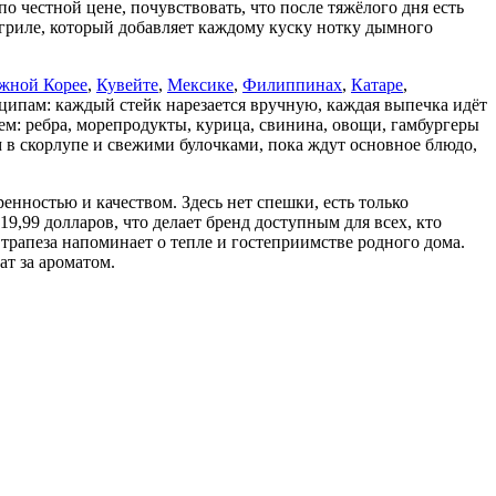
о честной цене, почувствовать, что после тяжёлого дня есть
а гриле, который добавляет каждому куску нотку дымного
ной Корее
,
Кувейте
,
Мексике
,
Филиппинах
,
Катаре
,
нципам: каждый стейк нарезается вручную, каждая выпечка идёт
м: ребра, морепродукты, курица, свинина, овощи, гамбургеры
 в скорлупе и свежими булочками, пока ждут основное блюдо,
нностью и качеством. Здесь нет спешки, есть только
19,99 долларов, что делает бренд доступным для всех, кто
 трапеза напоминает о тепле и гостеприимстве родного дома.
ат за ароматом.