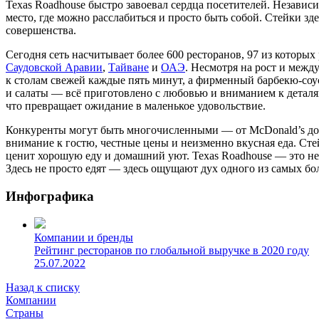
Texas Roadhouse быстро завоевал сердца посетителей. Независи
место, где можно расслабиться и просто быть собой. Стейки зд
совершенства.
Сегодня сеть насчитывает более 600 ресторанов, 97 из которы
Саудовской Аравии
,
Тайване
и
ОАЭ
. Несмотря на рост и межд
к столам свежей каждые пять минут, а фирменный барбекю-соу
и салаты — всё приготовлено с любовью и вниманием к деталя
что превращает ожидание в маленькое удовольствие.
Конкуренты могут быть многочисленными — от McDonald’s до Ta
внимание к гостю, честные цены и неизменно вкусная еда. Стей
ценит хорошую еду и домашний уют. Texas Roadhouse — это не п
Здесь не просто едят — здесь ощущают дух одного из самых бо
Инфографика
Компании и бренды
Рейтинг ресторанов по глобальной выручке в 2020 году
25.07.2022
Назад к списку
Компании
Страны