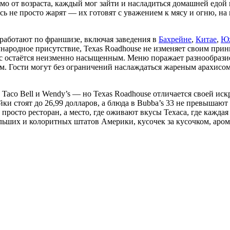
мо от возраста, каждый мог зайти и насладиться домашней едой п
есь не просто жарят — их готовят с уважением к мясу и огню, н
х работают по франшизе, включая заведения в
Бахрейне
,
Китае
,
Юж
ународное присутствие, Texas Roadhouse не изменяет своим при
с остаётся неизменно насыщенным. Меню поражает разнообразие
м. Гости могут без ограничений наслаждаться жареным арахисом
co Bell и Wendy’s — но Texas Roadhouse отличается своей искре
ки стоят до 26,99 долларов, а блюда в Bubba’s 33 не превышают 
росто ресторан, а место, где оживают вкусы Техаса, где каждая
льших и колоритных штатов Америки, кусочек за кусочком, аром