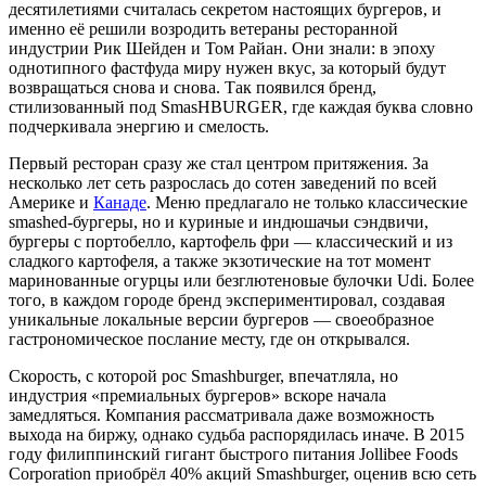
десятилетиями считалась секретом настоящих бургеров, и
именно её решили возродить ветераны ресторанной
индустрии Рик Шейден и Том Райан. Они знали: в эпоху
однотипного фастфуда миру нужен вкус, за который будут
возвращаться снова и снова. Так появился бренд,
стилизованный под SmasHBURGER, где каждая буква словно
подчеркивала энергию и смелость.
Первый ресторан сразу же стал центром притяжения. За
несколько лет сеть разрослась до сотен заведений по всей
Америке и
Канаде
. Меню предлагало не только классические
smashed-бургеры, но и куриные и индюшачьи сэндвичи,
бургеры с портобелло, картофель фри — классический и из
сладкого картофеля, а также экзотические на тот момент
маринованные огурцы или безглютеновые булочки Udi. Более
того, в каждом городе бренд экспериментировал, создавая
уникальные локальные версии бургеров — своеобразное
гастрономическое послание месту, где он открывался.
Скорость, с которой рос Smashburger, впечатляла, но
индустрия «премиальных бургеров» вскоре начала
замедляться. Компания рассматривала даже возможность
выхода на биржу, однако судьба распорядилась иначе. В 2015
году филиппинский гигант быстрого питания Jollibee Foods
Corporation приобрёл 40% акций Smashburger, оценив всю сеть