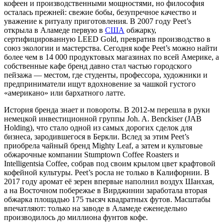
кофеен и производственными мощностями, но философия
осталась прежней: свежие бобы, безупречное качество и
уважение к ритуалу приготовления. В 2007 году Peet’s
открыла в Аламеде первую в
США
обжарку,
сертифицированную LEED Gold, превратив производство в
союз экологии и мастерства. Сегодня кофе Peet’s можно найти
более чем в 14 000 продуктовых магазинах по всей Америке, а
собственные кафе бренд давно стал частью городского
пейзажа — местом, где студенты, профессора, художники и
предприниматели ищут вдохновение за чашкой густого
«американо» или бархатного латте.
История бренда знает и повороты. В 2012-м перешла в руки
немецкой инвестиционной группы Joh. A. Benckiser (JAB
Holding), что стало одной из самых дорогих сделок для
бизнеса, зародившегося в Беркли. Вслед за этим Peet’s
приобрела чайный бренд Mighty Leaf, а затем и культовые
обжарочные компании Stumptown Coffee Roasters и
Intelligentsia Coffee, собрав под своим крылом цвет крафтовой
кофейной культуры. Peet’s росла не только в Калифорнии. В
2017 году аромат её зерен впервые наполнил воздух Шанхая,
а на Восточном побережье в Вирджинии заработала вторая
обжарка площадью 175 тысяч квадратных футов. Масштабы
впечатляют: только на заводе в Аламеде еженедельно
производилось до миллиона фунтов кофе.