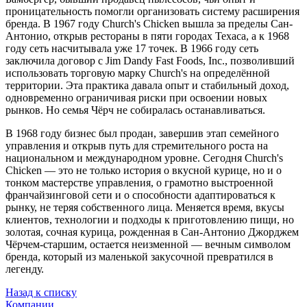
проницательность помогли организовать систему расширения
бренда. В 1967 году Church's Chicken вышла за пределы Сан-
Антонио, открыв рестораны в пяти городах Техаса, а к 1968
году сеть насчитывала уже 17 точек. В 1966 году сеть
заключила договор с Jim Dandy Fast Foods, Inc., позволивший
использовать торговую марку Church's на определённой
территории. Эта практика давала опыт и стабильный доход,
одновременно ограничивая риски при освоении новых
рынков. Но семья Чёрч не собиралась останавливаться.
В 1968 году бизнес был продан, завершив этап семейного
управления и открыв путь для стремительного роста на
национальном и международном уровне. Сегодня Church's
Chicken — это не только история о вкусной курице, но и о
тонком мастерстве управления, о грамотно выстроенной
франчайзинговой сети и о способности адаптироваться к
рынку, не теряя собственного лица. Меняется время, вкусы
клиентов, технологии и подходы к приготовлению пищи, но
золотая, сочная курица, рожденная в Сан-Антонио Джорджем
Чёрчем-старшим, остается неизменной — вечным символом
бренда, который из маленькой закусочной превратился в
легенду.
Назад к списку
Компании