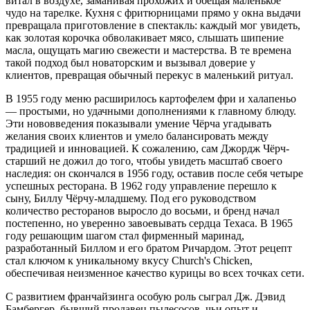
витал в воздухе, заманивая прохожих и обещая маленькое
чудо на тарелке. Кухня с фритюрницами прямо у окна выдачи
превращала приготовление в спектакль: каждый мог увидеть,
как золотая корочка обволакивает мясо, слышать шипение
масла, ощущать магию свежести и мастерства. В те времена
такой подход был новаторским и вызывал доверие у
клиентов, превращая обычный перекус в маленький ритуал.
В 1955 году меню расширилось картофелем фри и халапеньо
— простыми, но удачными дополнениями к главному блюду.
Эти нововведения показывали умение Чёрча угадывать
желания своих клиентов и умело балансировать между
традицией и инновацией. К сожалению, сам Джордж Чёрч-
старший не дожил до того, чтобы увидеть масштаб своего
наследия: он скончался в 1956 году, оставив после себя четыре
успешных ресторана. В 1962 году управление перешло к
сыну, Биллу Чёрчу-младшему. Под его руководством
количество ресторанов выросло до восьми, и бренд начал
постепенно, но уверенно завоевывать сердца Техаса. В 1965
году решающим шагом стал фирменный маринад,
разработанный Биллом и его братом Ричардом. Этот рецепт
стал ключом к уникальному вкусу Church's Chicken,
обеспечивая неизменное качество курицы во всех точках сети.
С развитием франчайзинга особую роль сыграл Дж. Дэвид
Бамбергер, бывший продавец пылесосов, чьи опыт и