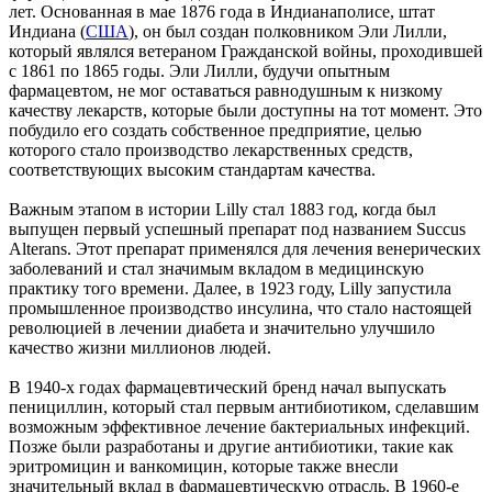
лет. Основанная в мае 1876 года в Индианаполисе, штат
Индиана (
США
), он был создан полковником Эли Лилли,
который являлся ветераном Гражданской войны, проходившей
с 1861 по 1865 годы. Эли Лилли, будучи опытным
фармацевтом, не мог оставаться равнодушным к низкому
качеству лекарств, которые были доступны на тот момент. Это
побудило его создать собственное предприятие, целью
которого стало производство лекарственных средств,
соответствующих высоким стандартам качества.
Важным этапом в истории Lilly стал 1883 год, когда был
выпущен первый успешный препарат под названием Succus
Alterans. Этот препарат применялся для лечения венерических
заболеваний и стал значимым вкладом в медицинскую
практику того времени. Далее, в 1923 году, Lilly запустила
промышленное производство инсулина, что стало настоящей
революцией в лечении диабета и значительно улучшило
качество жизни миллионов людей.
В 1940-х годах фармацевтический бренд начал выпускать
пенициллин, который стал первым антибиотиком, сделавшим
возможным эффективное лечение бактериальных инфекций.
Позже были разработаны и другие антибиотики, такие как
эритромицин и ванкомицин, которые также внесли
значительный вклад в фармацевтическую отрасль. В 1960-е