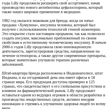
годы Lilly продолжила расширять свой ассортимент, начав
производство нового антибиотика цефалоспорина, который
также нашел широкое применение в медицине.
1982 год оказался знаковым для бренда, когда он начал
продажи «Хумулина», инсулина человека, который был
получен с использованием технологий генной инженерии.
Это открытие стало настоящим прорывом, так как позволило
создать инсулин, максимально приближенный по своим
свойствам к естественному человеческому инсулину. В начале
2000-х годов Lilly продолжила свою инновационную
деятельность, зарегистрировав средства, направленные на
лечение остеопороза, а также другие современные препараты,
которые значительно улучшили терапию различных
заболеваний.
Штаб-квартира бренда расположена в Индианаполисе, штат
Индиана, и на сегодняшний день она имеет офисы в 18
странах мира. Его продукция доступна примерно в 125
странах, что свидетельствует о его глобальном присутствии и
влиянии на фармацевтический рынок. Lilly продолжает
оставаться одним из ведущих игроков в области разработки и
производства лекарственных средств, активно внедряя
инновации и стремясь к улучшению здоровья людей по всему
миру.