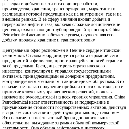
разведки и добычи нефти и газа до переработки,
производства, хранения, транспортировки, маркетинга и
реализации готовой продукции как на внутреннем, так и на
внешнем рынках. В её сферу влияния входят добыча и
переработка нефти и газа, включая сложные логистические
цепочки, охватывающие трубопроводный транспорт. China
Petrochemical активно работает с углем, осуществляя его
добычу, продажу, хранение и транспортировку.
Центральный офис расположен в Пекине сердце китайской
экономики. Отсюда координируется работа огромной сети
предприятий и филиалов, простирающейся по всей стране и
за её пределами. Бренд играет роль стратегического
инвестора, контролируя и управляя государственными
активами, принадлежащими её дочерним предприятиям,
контролируемым компаниям и акционерным обществам. Это
означает не только получение прибыли от этих активов, но и
принятие ключевых управленческих решений, включая
назначение руководителей на всех уровнях управления. China
Petrochemical несет ответственность за поддержание и
приумножение стоимости государственных активов, действуя
в строгом соответствии с действующим законодательством.
Это налагает на нефтегазовый бренд дополнительные
обязательства, выходящие за рамки обычной коммерческой
деятельности. Она обязана действовать в интересах