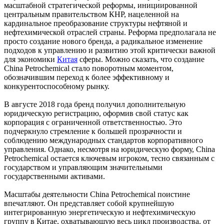
масштабной стратегической реформы, инициированной
центральным правительством КНР, нацеленной на
кардинальное преобразование структуры нефтяной и
нефтехимической отраслей страны. Реформа предполагала не
просто создание нового бренда, а радикальное изменение
подходов к управлению и развитию этой критически важной
для экономики
Китая
сферы. Можно сказать, что создание
China Petrochemical стало поворотным моментом,
обозначившим переход к более эффективному и
конкурентоспособному рынку.
В августе 2018 года бренд получил дополнительную
юридическую регистрацию, оформив свой статус как
корпорация с ограниченной ответственностью. Это
подчеркнуло стремление к большей прозрачности и
соблюдению международных стандартов корпоративного
управления. Однако, несмотря на юридическую форму, China
Petrochemical остается ключевым игроком, тесно связанным с
государством и управляющим значительными
государственными активами.
Масштабы деятельности China Petrochemical поистине
впечатляют. Он представляет собой крупнейшую
интегрированную энергетическую и нефтехимическую
группу в Китае, охватывающую весь цикл производства, от