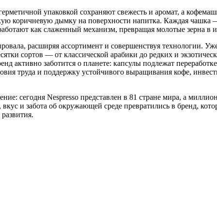
герметичной упаковкой сохраняют свежесть и аромат, а кофемаш
гкую коричневую дымку на поверхности напитка. Каждая чашка —
работают как слаженный механизм, превращая молотые зерна в 
овала, расширяя ассортимент и совершенствуя технологии. Уже п
 десятки сортов — от классической арабики до редких и экзотиче
енд активно заботится о планете: капсулы подлежат переработке
ловия труда и поддержку устойчивого выращивания кофе, инвест
ление: сегодня Nespresso представлен в 81 стране мира, а милли
ь, вкус и забота об окружающей среде превратились в бренд, ко
 развития.