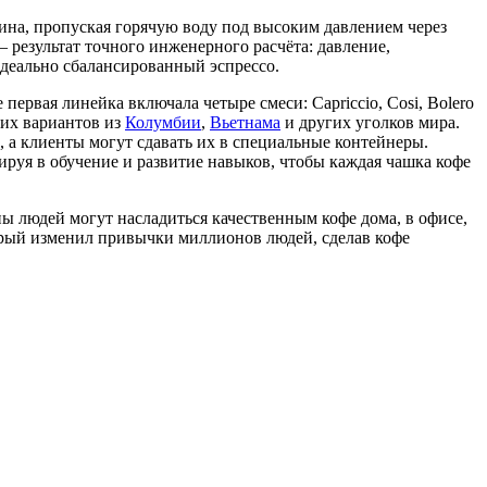
ина, пропуская горячую воду под высоким давлением через
 результат точного инженерного расчёта: давление,
идеально сбалансированный эспрессо.
ервая линейка включала четыре смеси: Capriccio, Cosi, Bolero
ских вариантов из
Колумбии
,
Вьетнама
и других уголков мира.
, а клиенты могут сдавать их в специальные контейнеры.
ируя в обучение и развитие навыков, чтобы каждая чашка кофе
оны людей могут насладиться качественным кофе дома, в офисе,
торый изменил привычки миллионов людей, сделав кофе