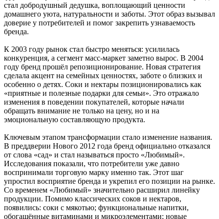
стал добродушный дедушка, воплощающий ценности
домашнего уюта, натуральности и заботы. Этот образ вызывал
доверие у потребителей и помог закрепить узнаваемость
бренда.
К 2003 году рынок стал быстро меняться: усилилась
конкуренция, а сегмент масс-маркет заметно вырос. В 2004
году бренд прошёл репозиционирование. Новая стратегия
сделала акцент на семейных ценностях, заботе о близких и
особенно о детях. Соки и нектары позиционировались как
«приятные и полезные подарки для семьи». Это отражало
изменения в поведении покупателей, которые начали
обращать внимание не только на цену, но и на
эмоциональную составляющую продукта.
Ключевым этапом трансформации стало изменение названия.
В преддверии Нового 2012 года бренд официально отказался
от слова «сад» и стал называться просто «Любимый».
Исследования показали, что потребители уже давно
воспринимали торговую марку именно так. Этот шаг
упростил восприятие бренда и укрепил его позиции на рынке.
Со временем «Любимый» значительно расширил линейку
продукции. Помимо классических соков и нектаров,
появились: соки с мякотью; функциональные напитки,
обогащённые витаминами и микроэлементами; новые