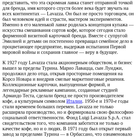
представить, что эта скромная лавка станет отправной точкой
для бренда, имя которого спустя более века будет звучать на
всех континентах — Lavazza. Он был не просто торговцем, он
был человеком идей и страсти, мастером экспериментов.
Именно в его маленькой лавке родилась концепция купажа —
искусства смешивания сортов кофе, которое сегодня стало
фирменной визитной карточкой бренда. Вместе с супругой
Эмилией и детьми он постепенно превращал семейное дело в
процветающее предприятие, выдержав испытания Первой
мировой войны и сохранив главное — веру в будущее.
К 1927 году Lavazza стала акционерным обществом, и бизнес
вышел за пределы Турина. Марио Лавацца, сын Луиджи,
продолжил дело отца, открыв просторные помещения на
Корсо Новара и внедрив смелые маркетинговые решения.
Коллекционные карточки, выпущенные фирмой, и
легендарные рекламные кампании, созданные студией
Армандо Теста, сделали бренд не просто производителем
кофе, а культурным символом
Италии
. 1950-е и 1970-е годы
стали временем больших перемен. Lavazza не только
расширяла производство, но и формировала свою философию
социальной ответственности. Фонд Luigi Lavazza S.p.A. стал
свидетельством того, что компания заботится не только о
качестве кофе, но и о людях. В 1971 году был открыт первый
завод за пределами Турина — в Орбассано, что ознаменовало