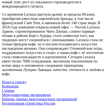
новый этап: рост из локального производителя в
международного гиганта.
Со временем Lavazza шагнула далеко за пределы Италии,
приобретая известные европейские бренды, в том числе
французский Carte Noir, и завоевала более 140 стран мира. В
2018 году компания открыла новый офис — Nuvola Lavazza.
Здание, спроектированное Чино Дзукки, словно парящее
облако в районе Борго Аурора, стало символом того, как
традиции могут соединяться с инновациями. Lavazza стала не
только брендом кофе, но и послом итальянского искусства
наслаждения жизнью. Она сопровождает Олимпийские игры,
поддерживает искусство и спорт, а чашка кофе с её логотипом
стала символом радости и вдохновения. Сегодня Lavazza
имеет более 7000 сотрудников, миллионы поклонников по
всему миру и неизменное следование принципам,
заложенным Луиджи Лавацца: качество, этичность и любовь к
кофе.
Назад к списку
Компании
Страны
Международные организации
Наборы данных международных организаций
Региональная статистика России