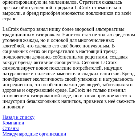
ориентированную на миллениалов. Стратегия оказалась
чрезвычайно успешной: продажи LaCroix стремительно
выросли, а бренд приобрёл множество поклонников по всей
стране.
LaCroix быстро занял нишу более здоровой альтернативы
традиционным газировкам. Напиток стал не только средством
утоления жажды, но и основой для многочисленных
коктейлей, что сделало его ещё более популярным. В
социальных сетях он превратился в настоящий тренд:
пользователи делились собственными рецептами, создавая
вокруг бренда активное сообщество. Сегодня LaCroix
символизирует новое поколение потребителей, ищущих
натуральные и полезные заменители сладких напитков. Бренд
подчёркивает экологичность своей упаковки и натуральность
ингредиентов, что особенно важно для людей, заботящихся о
здоровье и окружающей среде. LaCroix не только изменил
отношение к газированной воде, но и занял прочное место в
индустрии безалкогольных напитков, привнеся в неё свежесть
и новизну.
Назад к списку
Компании
Страны
Международные организации