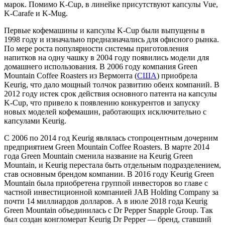
марок. Помимо K-Cup, в линейке присутствуют капсулы Vue,
K-Carafe и K-Mug.
Первые кофемашины и капсулы K-Cup были выпущены в
1998 году и изначально предназначались для офисного рынка.
По мере роста популярности системы приготовления
напитков на одну чашку в 2004 году появились модели для
домашнего использования. В 2006 году компания Green
Mountain Coffee Roasters из Вермонта (
США
) приобрела
Keurig, что дало мощный толчок развитию обеих компаний. В
2012 году истек срок действия основного патента на капсулы
K-Cup, что привело к появлению конкурентов и запуску
новых моделей кофемашин, работающих исключительно с
капсулами Keurig.
С 2006 по 2014 год Keurig являлась стопроцентным дочерним
предприятием Green Mountain Coffee Roasters. В марте 2014
года Green Mountain сменила название на Keurig Green
Mountain, и Keurig перестала быть отдельным подразделением,
став основным брендом компании. В 2016 году Keurig Green
Mountain была приобретена группой инвесторов во главе с
частной инвестиционной компанией JAB Holding Company за
почти 14 миллиардов долларов. А в июле 2018 года Keurig
Green Mountain объединилась с Dr Pepper Snapple Group. Так
был создан конгломерат Keurig Dr Pepper — бренд, ставший