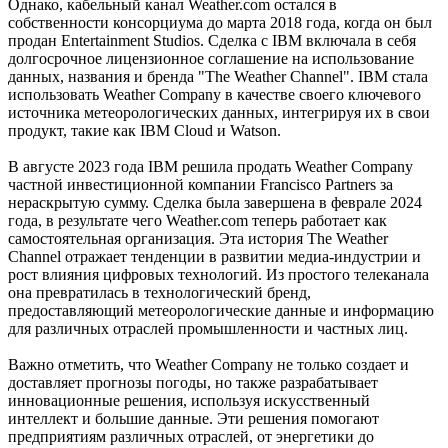
Однако, кабельный канал Weather.com остался в
собственности консорциума до марта 2018 года, когда он был
продан Entertainment Studios. Сделка с IBM включала в себя
долгосрочное лицензионное соглашение на использование
данных, названия и бренда "The Weather Channel". IBM стала
использовать Weather Company в качестве своего ключевого
источника метеорологических данных, интегрируя их в свои
продукт, такие как IBM Cloud и Watson.
В августе 2023 года IBM решила продать Weather Company
частной инвестиционной компании Francisco Partners за
нераскрытую сумму. Сделка была завершена в феврале 2024
года, в результате чего Weather.com теперь работает как
самостоятельная организация. Эта история The Weather
Channel отражает тенденции в развитии медиа-индустрии и
рост влияния цифровых технологий. Из простого телеканала
она превратилась в технологический бренд,
предоставляющий метеорологические данные и информацию
для различных отраслей промышленности и частных лиц.
Важно отметить, что Weather Company не только создает и
доставляет прогнозы погоды, но также разрабатывает
инновационные решения, используя искусственный
интеллект и большие данные. Эти решения помогают
предприятиям различных отраслей, от энергетики до