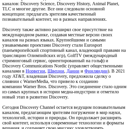
каналов: Discovery Science, Discovery History, Animal Planet,
TLC и многие другие. Все они следовали основной
концепции: предлагать зрителям качественный
познавательный контент, но в разных направлениях.
Discovery также активно расширял свое присутствие на
международном рынке, создавая местные версии своих
каналов на разных языках. Крупнейшими и самыми
узнаваемыми проектами Discovery стали Eurosport
(панъевропейский спортивный канал, владеющий правами на
трансляцию Олимпийских игр), GolfTV (международный
стриминговый сервис, ориентированный на гольф) и
Discovery Communications Nordic (управляет общественными
каналами в
Норвегии
,
Швеции
,
Дании
и
Финляндии
). В 2021
году AT&T, владевшая Discovery, предложила сделку о
слиянии с WarnerMedia, что привело к созданию
компании Warner Bros. Discovery. Это соединение стало одним
из самых крупных в истории медиа-индустрии и отметило
новый этап в развитии Discovery.
Сегодня Discovery Channel остается ведущим познавательным
каналом, предлагающим зрителям погружение в мир науки,
технологий, истории и природы. Он продолжает расширять
свой контент, используя современные технологии и форматы
вещания, и сохраняет свою миссию: удовлетворять