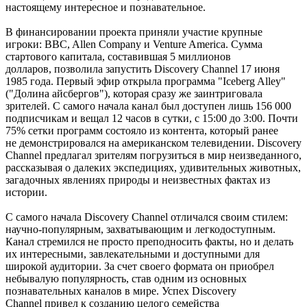
настоящему интересное и познавательное.
В финансировании проекта приняли участие крупные
игроки: BBC, Allen Company и Venture America. Сумма
стартового капитала, составившая 5 миллионов
долларов, позволила запустить Discovery Channel 17 июня
1985 года. Первый эфир открыла программа "Iceberg Alley"
("Долина айсбергов"), которая сразу же заинтриговала
зрителей. С самого начала канал был доступен лишь 156 000
подписчикам и вещал 12 часов в сутки, с 15:00 до 3:00. Почти
75% сетки программ состояло из контента, который ранее
не демонстрировался на американском телевидении. Discovery
Channel предлагал зрителям погрузиться в мир неизведанного,
рассказывая о далеких экспедициях, удивительных животных,
загадочных явлениях природы и неизвестных фактах из
истории.
С самого начала Discovery Channel отличался своим стилем:
научно-популярным, захватывающим и легкодоступным.
Канал стремился не просто преподносить факты, но и делать
их интересными, завлекательными и доступными для
широкой аудитории. За счет своего формата он приобрел
небывалую популярность, став одним из основных
познавательных каналов в мире. Успех Discovery
Channel привел к созданию целого семейства