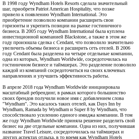
В 1998 году Wyndham Hotels Resorts сделала значительный
шаг, приобретя Patriot American Hospitality, что позже
привело к появлению Wyndham International. Это
приобретение позволило компании расширить свои
горизонты и укрепить позиции на рынке гостиничного
бизнеса. В 2005 году Wyndham International была куплена
инвестиционной компанией Blackstone, а также в этом же
году произошла сделка с Cendant, что позволило значительно
увеличить объемы бизнеса и расширить сеть отелей. В 2006
году Cendant была разделена на четыре отдельные компании,
одна из которых, Wyndham Worldwide, сосредоточилась на
гостиничном бизнесе и таймшерах. Это разделение позволило
каждой из компаний сосредоточиться на своих ключевых
направлениях и улучшить эффективность работы.
В апреле 2018 года Wyndham Worldwide инициировала
масштабный ребрендинг, в рамках которого большинство
своих брендов получили новое имя с добавлением слова
"Wyndham". Это касалось таких отелей, как Days Inn by
Wyndham, Ramada by Wyndham и Super 8 by Wyndham, что
способствовало усилению единого имиджа компании. В том
же году Wyndham Worldwide приняла решение разделить свой
бизнес на две отдельные компании. Одна из них, получившая
название Travel Leisure, сосредоточилась на таймшерах и
других аспектах отдыха, в то время как Wyndham Hotels