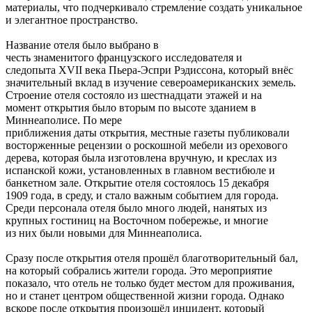
материалы, что подчеркивало стремление создать уникальное
и элегантное пространство.
Название отеля было выбрано в
честь знаменитого французского исследователя и
следопыта XVII века Пьера-Эспри Рэдиссона, который внёс
значительный вклад в изучение североамериканских земель.
Строение отеля состояло из шестнадцати этажей и на
момент открытия было вторым по высоте зданием в
Миннеаполисе. По мере
приближения даты открытия, местные газеты публиковали
восторженные рецензии о роскошной мебели из орехового
дерева, которая была изготовлена вручную, и креслах из
испанской кожи, установленных в главном вестибюле и
банкетном зале. Открытие отеля состоялось 15 декабря
1909 года, в среду, и стало важным событием для города.
Среди персонала отеля было много людей, нанятых из
крупных гостиниц на Восточном побережье, и многие
из них были новыми для Миннеаполиса.
Сразу после открытия отеля прошёл благотворительный бал,
на который собрались жители города. Это мероприятие
показало, что отель не только будет местом для проживания,
но и станет центром общественной жизни города. Однако
вскоре после открытия произошёл инцидент, который