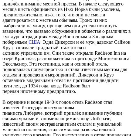
привлёк внимание местной прессы. В начале следующего
месяца шесть официантов из Нью-Йорка были уволены,
предположительно, из-за того, что они не смогли
адаптироваться к местным обычаям. Троих из них
выбросили на улицу, прежде чем они успели покинуть
заведение, что вызвало обсуждение в обществе о различиях в
культуре и традициях между Восточным и Западным
побережьем
США
. Эдна Дикерсон и её муж, адвокат Саймон
Круз, занимали тридцатый этаж отеля и
активно управляли им. Они также открыли Radisson Inn на
озере Кристмас, расположенном в пригороде Миннеаполиса
Эксельсиор. Эта гостиница, как и основной отель,
пользовалась популярностью и стала известным местом для
отдыха и проведения мероприятий. Дикерсон и Круз
оставались владельцами отеля на протяжении двадцати
пяти лет, до 1934 года, когда Radisson был
передан ипотечному предприятию.
В середине и конце 1940-х годов отель Radisson стал
известен благодаря выступлениям
пианиста Либераче, который привлёк внимание публики
своими яркими и запоминающимися шоу. Либераче,
известный своим экстравагантным стилем и уникальной
манерой исполнения, стал символом развлекательной
культуры того времени. Его выступления в отеле привлекали