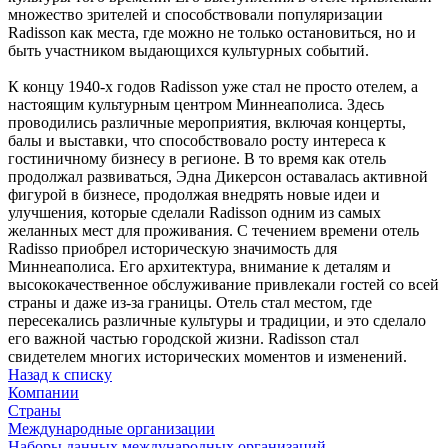
множество зрителей и способствовали популяризации
Radisson как места, где можно не только остановиться, но и
быть участником выдающихся культурных событий.
К концу 1940-х годов Radisson уже стал не просто отелем, а
настоящим культурным центром Миннеаполиса. Здесь
проводились различные мероприятия, включая концерты,
балы и выставки, что способствовало росту интереса к
гостиничному бизнесу в регионе. В то время как отель
продолжал развиваться, Эдна Дикерсон оставалась активной
фигурой в бизнесе, продолжая внедрять новые идеи и
улучшения, которые сделали Radisson одним из самых
желанных мест для проживания. С течением времени отель
Radisso приобрел историческую значимость для
Миннеаполиса. Его архитектура, внимание к деталям и
высококачественное обслуживание привлекали гостей со всей
страны и даже из-за границы. Отель стал местом, где
пересекались различные культуры и традиции, и это сделало
его важной частью городской жизни. Radisson стал
свидетелем многих исторических моментов и изменений.
Назад к списку
Компании
Страны
Международные организации
Наборы данных международных организаций