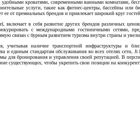
 удобными кроватями, современными ванными комнатами, беспл
нительные услуги, такие как фитнес-центры, бассейны или биз
ает ее от премиальных брендов и привлекает широкий круг госте
tel, включает в себя развитие других брендов различных цено
нкурировать с международными гостиничными сетями, пред
прямую связан с бурным развитием туризма внутри страны и увел
тся, учитывая наличие транспортной инфраструктуры и бл
тва и единым стандартам обслуживания во всех отелях сети, Ji
ормы для бронирования и управления своей репутацией. В персп
ование существующих, чтобы укрепить свои позиции на конкурен