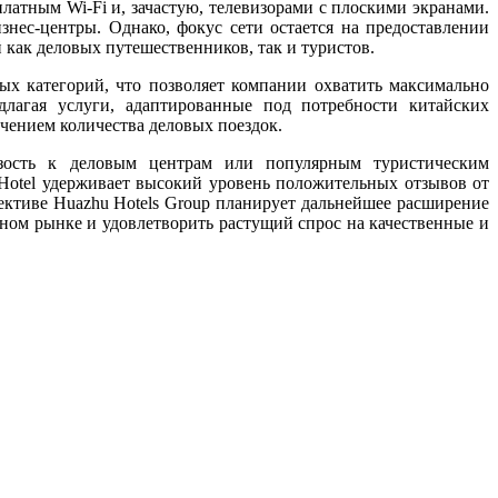
атным Wi-Fi и, зачастую, телевизорами с плоскими экранами.
нес-центры. Однако, фокус сети остается на предоставлении
й как деловых путешественников, так и туристов.
вых категорий, что позволяет компании охватить максимально
лагая услуги, адаптированные под потребности китайских
ичением количества деловых поездок.
изость к деловым центрам или популярным туристическим
 Hotel удерживает высокий уровень положительных отзывов от
ективе Huazhu Hotels Group планирует дальнейшее расширение
тном рынке и удовлетворить растущий спрос на качественные и