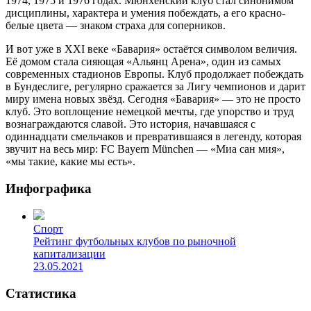
1974, 1975 и 1976 годах. Мюнхенский клуб стал синонимом
дисциплины, характера и умения побеждать, а его красно-
белые цвета — знаком страха для соперников.
И вот уже в XXI веке «Бавария» остаётся символом величия.
Её домом стала сияющая «Альянц Арена», один из самых
современных стадионов Европы. Клуб продолжает побеждать
в Бундеслиге, регулярно сражается за Лигу чемпионов и дарит
миру имена новых звёзд. Сегодня «Бавария» — это не просто
клуб. Это воплощение немецкой мечты, где упорство и труд
вознаграждаются славой. Это история, начавшаяся с
одиннадцати смельчаков и превратившаяся в легенду, которая
звучит на весь мир: FC Bayern München — «Миа сан мия»,
«мы такие, какие мы есть».
Инфографика
Спорт
Рейтинг футбольных клубов по рыночной
капитализации
23.05.2021
Статистика