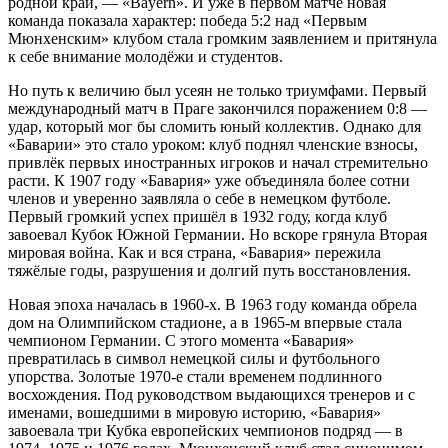
родной край, — «Bayern». И уже в первом матче новая
команда показала характер: победа 5:2 над «Первым
Мюнхенским» клубом стала громким заявлением и притянула
к себе внимание молодёжи и студентов.
Но путь к величию был усеян не только триумфами. Первый
международный матч в Праге закончился поражением 0:8 —
удар, который мог бы сломить юный коллектив. Однако для
«Баварии» это стало уроком: клуб поднял членские взносы,
привлёк первых иностранных игроков и начал стремительно
расти. К 1907 году «Бавария» уже объединяла более сотни
членов и уверенно заявляла о себе в немецком футболе.
Первый громкий успех пришёл в 1932 году, когда клуб
завоевал Кубок Южной Германии. Но вскоре грянула Вторая
мировая война. Как и вся страна, «Бавария» пережила
тяжёлые годы, разрушения и долгий путь восстановления.
Новая эпоха началась в 1960-х. В 1963 году команда обрела
дом на Олимпийском стадионе, а в 1965-м впервые стала
чемпионом Германии. С этого момента «Бавария»
превратилась в символ немецкой силы и футбольного
упорства. Золотые 1970-е стали временем подлинного
восхождения. Под руководством выдающихся тренеров и с
именами, вошедшими в мировую историю, «Бавария»
завоевала три Кубка европейских чемпионов подряд — в