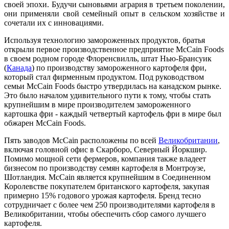
своей эпохи. Будучи сыновьями агрария в третьем поколении,
они применяли свой семейный опыт в сельском хозяйстве и
сочетали их с инновациями.
Используя технологию замороженных продуктов, братья
открыли первое производственное предприятие McCain Foods
в своем родном городе Флоренсвилль, штат Нью-Брансуик
(
Канада
) по производству замороженного картофеля фри,
который стал фирменным продуктом. Под руководством
семьи McCain Foods быстро утвердилась на канадском рынке.
Это было началом удивительного пути к тому, чтобы стать
крупнейшим в мире производителем замороженного
картошка фри - каждый четвертый картофель фри в мире был
обжарен McCain Foods.
Пять заводов McCain расположены по всей
Великобритании
,
включая головной офис в Скарборо, Северный Йоркшир.
Помимо мощной сети фермеров, компания также владеет
бизнесом по производству семян картофеля в Монтроузе,
Шотландия. McCain является крупнейшим в Соединенном
Королевстве покупателем британского картофеля, закупая
примерно 15% годового урожая картофеля. Бренд тесно
сотрудничает с более чем 250 производителями картофеля в
Великобритании, чтобы обеспечить сбор самого лучшего
картофеля.