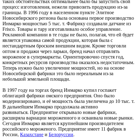
таких обстоятельствах оптимальнее было бы запустить свой
процесс изготовления, нежели привозить продукцию из-за
границы. В 1996 году в населенном пункте Элитное
Новосибирского региона была основана первое производство
Инмарко мощностью 5 тыс. т. Фабрику создавали датчане из
Frisco. Товары и тару изготавливало особое управление.
Рекламной компании в те годы не было, полагая, что ей будет
является упаковка самой продукции, которая была с
нестандартным броским внешним видом. Кроме торговли
оптом и продажи через ларьки, бренд начал отправлять
мороженое в супермаркеты. Ориентировочно спустя год,
конкретных ресурсов производства оказалось недостаточным.
Теперь нужно было увеличение мощностей, но на основе
Новосибирской фабрики это было нереальным из-за
небольшой земельной площади.
В 1997 году на торгах бренд Инмарко купил госпакет
облигаций фабрики омского предприятия. Оно было
модернизировано, и её мощность была увеличена до 10 тыс. т.
В дальнейшем Инмарко продолжала активно
развиваться. Предприятие открывало новые фабрики,
расширяла вариации мороженного и осваивала новые рынки.
Сегодня Инмарко является крупнейшим производителем
российского мороженого. Предприятие имеет 11 фабрик в
России,
Казахстане
и
Белоруссии
.