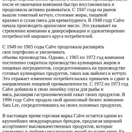
после ее окончания компания быстро восстановилась и
продолжила активно развиваться. С 1947 года на рынок
вышли томатный кетчуп, столовые жиры, пищевой
крахмал и сухая смесь для крема/пудинга. В 1948 году Calve
начала производить арахисовое масло. Это указывает на
стремление компании к диверсификации и удовлетворению
потребностей широкого круга потребителей.
С 1949 по 1965 годы Calve продолжала расширять
свое портфолио и увеличивать
объемы производства. Однако, с 1965 по 1972 год компания
постепенно сократила производство кулинарных жиров и
пищевых ингредиентов, сосредоточившись на производстве
готовых кулинарных продуктов, таких как майонез и кетчуп.
Это отражает изменение потребительских привычек и сдвиг в
направлениях пищевой промышленности. С 1972 по 1973 год
Calve добавила в свою линейку соусы для рыбы и
мяса, расширяя гастрономический охват своих продуктов. В
1996 году Calve продала свой арахисовый бизнес компании
Sara Lee, сосредоточившись на своих основных продуктах.
В настоящее время торговая марка Calve остается одним из
крупнейших международных брендов, предлагая широкий
ассортимент высококачественных продуктов, которые
узнаваемы и любимы миллионами людей по всему миру. Ее