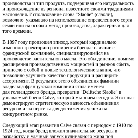
производства и тип продукта, подчеркивая его натуральность
и происхождение из региона, известного своими традициями
маслоделия. Использование слова "Slaolie" (слаоли),
возможно, указывало на использование определенного сорта
семян или на особый метод производства, характерный для
того времени.
В 1897 году произошел эпизод, который кардинально
изменило траекторию расширения бренда: слияние с
французской компанией, специализирующейся на
производстве растительного масла. Это объединение, помимо
расширения производственных мощностей и рынков сбыта,
принесло с собой и новые технологические знания, что
позволило улучшить качество продукции и расширить
ассортимент. В результате этого объединения фамилии
владельца французской компании стала именем
для голландского бренда, превратив "Delftsche Slaolie" в
узнаваемый бренд Calve, который мы знаем сегодня. Этот шаг
демонстрирует стратегическую важность объединения
ресурсов и экспертизы для достижения успеха на
конкурентном рынке.
Следующий этап развития Calve связан с периодом с 1910 по
1924 год, когда бренд вложил значительные ресурсы в
разработку и удачный запуск кулинарного жира под