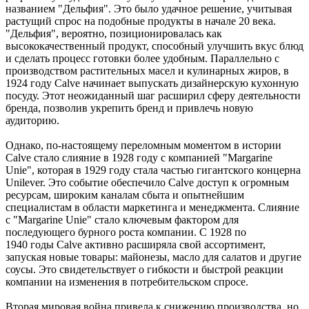
названием "Дельфия". Это было удачное решение, учитывая
растущий спрос на подобные продукты в начале 20 века.
"Дельфия", вероятно, позиционировалась как
высококачественный продукт, способный улучшить вкус блюд
и сделать процесс готовки более удобным. Параллельно с
производством растительных масел и кулинарных жиров, в
1924 году Calve начинает выпускать дизайнерскую кухонную
посуду. Этот неожиданный шаг расширил сферу деятельности
бренда, позволив укрепить бренд и привлечь новую
аудиторию.
Однако, по-настоящему переломным моментом в истории
Calve стало слияние в 1928 году с компанией "Margarine
Unie", которая в 1929 году стала частью гигантского концерна
Unilever. Это событие обеспечило Calve доступ к огромным
ресурсам, широким каналам сбыта и опытнейшим
специалистам в области маркетинга и менеджмента. Слияние
с "Margarine Unie" стало ключевым фактором для
последующего бурного роста компании. С 1928 по
1940 годы Calve активно расширяла свой ассортимент,
запуская новые товары: майонезы, масло для салатов и другие
соусы. Это свидетельствует о гибкости и быстрой реакции
компании на изменения в потребительском спросе.
Вторая мировая война привела к снижению производства, но