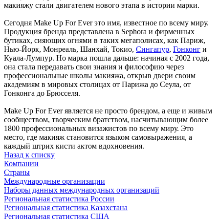
макияжу стали двигателем нового этапа в истории марки.
Сегодня Make Up For Ever это имя, известное по всему миру.
Продукция бренда представлена в Sephora и фирменных
бутиках, сияющих огнями в таких мегаполисах, как Париж,
Нью-Йорк, Монреаль, Шанхай, Токио,
Сингапур
,
Гонконг
и
Куала-Лумпур. Но марка пошла дальше: начиная с 2002 года,
она стала передавать свои знания и философию через
профессиональные школы макияжа, открыв двери своим
академиям в мировых столицах от Парижа до Сеула, от
Гонконга до Брюсселя.
Make Up For Ever является не просто брендом, а еще и живым
сообществом, творческим братством, насчитывающим более
1800 профессиональных визажистов по всему миру. Это
место, где макияж становится языком самовыражения, а
каждый штрих кисти актом вдохновения.
Назад к списку
Компании
Страны
Международные организации
Наборы данных международных организаций
Региональная статистика России
Региональная статистика Казахстана
Региональная статистика США