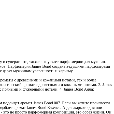
у о суперагенте, также выпускает парфюмерию для мужчин.
менов. Парфюмерия James Bond создана ведущими парфюмерами
е дарят мужчинам уверенность и харизму.
ароматы с древесными и кожаными нотами, так и более
лассический аромат с древесными и кожаными нотами. 2. James
 с пряными и фужерными нотами. 4. James Bond Aqua:
м подойдет аромат James Bond 007. Если вы хотите произвести
одойдет аромат James Bond Essence. А для жаркого дня или
- это не просто парфюмерная композиция, это образ жизни. Он