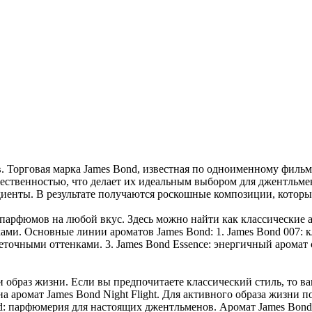
. Торговая марка James Bond, известная по одноименному фильм
жественностью, что делает их идеальным выбором для джентль
диенты. В результате получаются роскошные композиции, которы
парфюмов на любой вкус. Здесь можно найти как классические 
и. Основные линии ароматов James Bond: 1. James Bond 007: к
веточными оттенками. 3. James Bond Essence: энергичный аромат
 образ жизни. Если вы предпочитаете классический стиль, то ва
 аромат James Bond Night Flight. Для активного образа жизни п
d: парфюмерия для настоящих джентльменов. Аромат James Bond 