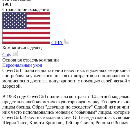
1961
Страна происхождения
США
Компания-владелец
Coty
Основная отрасль компании
Персональный уход
CoverGirl
-
одна
из достаточно известных и
удачных
американс
востребована
у
женского пола
всех
возрастов
и
национальност
молниеносно
достигла
популярности
с помощью
своей
легкой
здоровой.
В 1963 году CoverGirl подписала контракт с 14-летней модел
представлявшей косметическую торговую марку. Его деятельнос
лицом бренда. Образ "девушки по соседству" Одной из причин у
них
часто
использовались
модели
с
"обычным"
лицом,
которые
CoverGirl.
Известные
модели CoverGirl
всегда
славилась
своим
Шерил
Тигс,
Кристи
Бринкли,
Тейлор Свифт,
Рианна
и
Зендая.