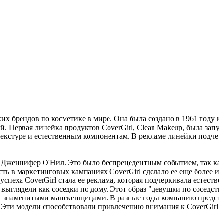
ких брендов
по косметике в
мире.
Она была
создано
в 1961 году
ей.
Первая
линейка продуктов CoverGirl, Clean Makeup, была зап
текстуре
и
естественным
компонентам.
В
рекламе
линейки
подче
ью Дженнифер О'Нил. Это было беспрецедентным событием, так к
ть в маркетинговых кампаниях CoverGirl сделало ее еще более и
спеха CoverGirl стала ее реклама, которая подчеркивала естест
выглядели
как
соседки
по
дому.
Этот
образ "девушки по
соседст
и
знаменитыми
манекенщицами.
В
разные
годы
компанию
предс
Эти
модели
способствовали привлечению
внимания
к CoverGir