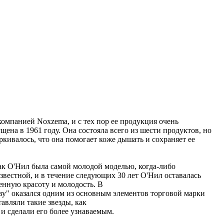
компанией
Noxzema,
и с
тех
пор
ее
продукция очень
ущена в 1961 году. Она
состояла
всего
из
шести
продуктов,
но
ркивалось,
что
она
помогает
коже
дышать
и
сохраняет
ее
ак О'Нил была самой молодой моделью, когда-либо
звестной, и в течение следующих 30 лет О'Нил оставалась
венную красоту и молодость. В
ву"
оказался одним из основным
элементов
торговой марки
тавляли
такие
звезды,
как
l и
сделали
его
более
узнаваемым.