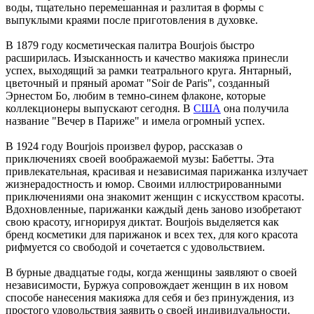
воды, тщательно перемешанная и разлитая в формы с
выпуклыми краями после приготовления в духовке.
В 1879 году косметическая палитра Bourjois быстро
расширилась. Изысканность и качество макияжа принесли
успех, выходящий за рамки театрального круга. Янтарный,
цветочный и пряный аромат "Soir de Paris", созданный
Эрнестом Бо, любим в темно-синем флаконе, которые
коллекционеры выпускают сегодня. В
США
она получила
название "Вечер в Париже" и имела огромный успех.
В 1924 году Bourjois произвел фурор, рассказав о
приключениях своей воображаемой музы: Бабетты. Эта
привлекательная, красивая и независимая парижанка излучает
жизнерадостность и юмор. Своими иллюстрированными
приключениями она знакомит женщин с искусством красоты.
Вдохновленные, парижанки каждый день заново изобретают
свою красоту, игнорируя диктат. Bourjois выделяется как
бренд косметики для парижанок и всех тех, для кого красота
рифмуется со свободой и сочетается с удовольствием.
В бурные двадцатые годы, когда женщины заявляют о своей
независимости, Буржуа сопровождает женщин в их новом
способе нанесения макияжа для себя и без принуждения, из
простого удовольствия заявить о своей индивидуальности.