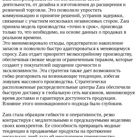
деятельности, от дизайна и изготовления до расширения и
розничной торговли. Это позволило упростить
коммуникацию и принятие решений, устранив задержки,
связанные с участием нескольких независимых сторон. Zara
приняла модель производства «точно в срок», производя
только то, что необходимо, на основе данных о продажах в
реальном времени.
Это минимизировало отходы, предотвратило накопление
запасов и позволило быстро адаптироваться к меняющемуся
спросу. Zara отдает приоритет мелкосерийному производству,
обеспечивая свежие модели ограниченным тиражом, которые
создают у покупателей ощущение срочности и
эксклюзивности. Эта стратегия также дает возможность
гибко реагировать на возникающие тенденции, избегая
ловушек массового производства. Стратегически
расположенные распределительные центры Zara обеспечили
быструю доставку в глобальную сеть магазинов, минимизируя
время доставки и гарантируя доступность продукции.
Влияние этого инновационного подхода было глубоким.
Zara стала образцом гибкости и оперативности, резко
контрастируя с медлительными и предсказуемыми моделями
своих конкурентов. Ее способность превращать модные
тенденции в продаваемые продукты на протяжение
нескольких дней дала ей неоспоримое преимущество,