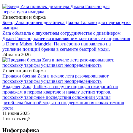
Инвестиции и биржа
Бренд Zara привлек дизайнера Джона Гальяно для перезапуска
имиджа
Zara объявила о двухлетнем сотрудничестве с дизайнером
Джон Гальяно, ранее возглавлявшим креативные направления
в Dior и Maison Margiela. Партнёрство направлено на
усиление позиций бренда в сегменте быстрой моды.
24 марта 2026
Инвестиции и биржа
Продажи бренда Zara в начале лета разочаровывают,
поскольку тарифы усиливают неопределённость
Владелец Zara, Inditex, в среду не оправдал ожиданий по
продажам в первом квартале и началу летних торгов,
поскольку тарифные последствия осложнили усилия
ритейлера быстрой моды по поддержанию высоких темпов
роста.
11 июня 2025
Показать ещё
Инфографика