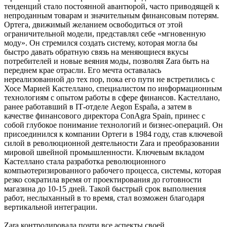
тенденций стало постоянной авантюрой, часто приводящей к
непроданным товарам и значительным финансовым потерям.
Ортега, движимый желанием освободиться от этой
ограничительной модели, представлял себе «мгновенную
моду». Он стремился создать систему, которая могла бы
быстро давать обратную связь на меняющиеся вкусы
потребителей и новые веяния моды, позволяя Zara быть на
переднем крае отрасли. Его мечта оставалась
нереализованной до тех пор, пока его пути не встретились с
Хосе Марией Кастеллано, специалистом по информационным
технологиям с опытом работы в сфере финансов. Кастеллано,
ранее работавший в IТ-отделе Aegon España, а затем в
качестве финансового директора ConAgra Spain, принес с
собой глубокое понимание технологий и бизнес-операций. Он
присоединился к компании Ортеги в 1984 году, став ключевой
силой в революционной деятельности Zara и преобразовании
мировой швейной промышленности. Ключевым вкладом
Кастеллано стала разработка революционного
компьютеризированного рабочего процесса, системы, которая
резко сократила время от проектирования до готовности
магазина до 10-15 дней. Такой быстрый срок выполнения
работ, неслыханный в то время, стал возможен благодаря
вертикальной интеграции.
Zara контролировала почти все аспекты своей