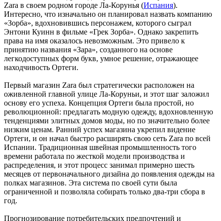
Zara в своем родном городе Ла-Корунья (
Испания
).
Интересно, что изначально он планировал назвать компанию
«Зорба», вдохновившись персонажем, которого сыграл
Энтони Куинн в фильме «Грек Зорба». Однако закрепить
права на имя оказалось невозможным. Это привело к
принятию названия «Зара», созданного на основе
легкодоступных форм букв, умное решение, отражающее
находчивость Ортеги.
Первый магазин Zara был стратегически расположен на
оживленной главной улице Ла-Коруньи, и этот шаг заложил
основу его успеха. Концепция Ортеги была простой, но
революционной: предлагать модную одежду, вдохновленную
тенденциями элитных домов моды, но по значительно более
низким ценам. Ранний успех магазина укрепил видение
Ортеги, и он начал быстро расширять свою сеть Zara по всей
Испании. Традиционная швейная промышленность того
времени работала по жесткой модели производства и
распределения, и этот процесс занимал примерно шесть
месяцев от первоначального дизайна до появления одежды на
полках магазинов. Эта система по своей сути была
ограниченной и позволяла собирать только два-три сбора в
год.
Прогнозирование потребительских предпочтений и