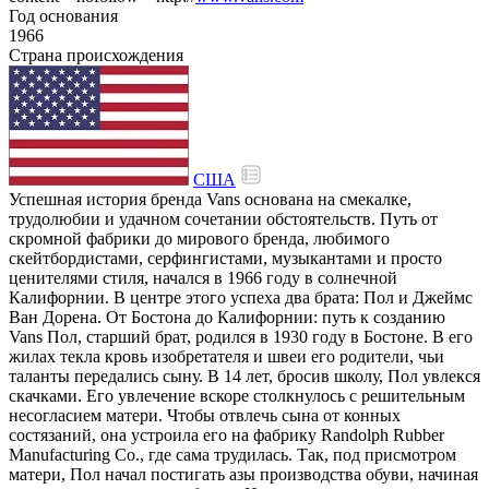
Год основания
1966
Страна происхождения
США
Успешная история бренда Vans основана на смекалке,
трудолюбии и удачном сочетании обстоятельств. Путь от
скромной фабрики до мирового бренда, любимого
скейтбордистами, серфингистами, музыкантами и просто
ценителями стиля, начался в 1966 году в солнечной
Калифорнии. В центре этого успеха два брата: Пол и Джеймс
Ван Дорена. От Бостона до Калифорнии: путь к созданию
Vans Пол, старший брат, родился в 1930 году в Бостоне. В его
жилах текла кровь изобретателя и швеи его родители, чьи
таланты передались сыну. В 14 лет, бросив школу, Пол увлекся
скачками. Его увлечение вскоре столкнулось с решительным
несогласием матери. Чтобы отвлечь сына от конных
состязаний, она устроила его на фабрику Randolph Rubber
Manufacturing Co., где сама трудилась. Так, под присмотром
матери, Пол начал постигать азы производства обуви, начиная