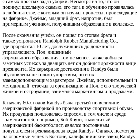
с самых простых задач уборки. Несмотря на то, что он
покинул школьную скамью, его тяга к обучению проявлялась
в любопытстве, с которым он изучал процессы, происходящие
на фабрике. Джеймс, младший брат, напротив, был
примерным учеником, получившим образование в колледже.
После окончания учебы, он пошел по стопам брата и
также устроился в Randolph Rubber Manufacturing Co.,
где проработал 10 лет, дослужившись до должности
управляющего. Пол, лишенный
формального образования, тем не менее, также добился
заметных успехов за двадцать лет он добился должности вице-
президента. Их карьерные достижения в Randys были
обусловлены не только упорством, но и их
взаимодополняющим характером. Джеймс, исполнительный и
методичный, отвечал за организацию, а Пол, с его творческой
жилкой и остроумием, занимался маркетингом и продажами.
К началу 60-х годов Randys была третьей по величине
американской фабрикой по производству спортивной обуви.
Их продукция пользовалась спросом, в том числе и среди
знаменитостей, например, Боб Коузи, знаменитый
американский баскетболист, являлся постоянным
покупателем и рекламировал кеды Randys. Однако, несмотря
на огромный успех в Бостоне, калифорнийский завод Randys