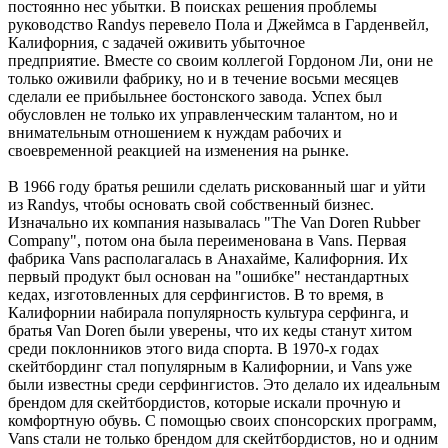
постоянно нес убытки. В поисках решения проблемы
руководство Randys перевело Пола и Джеймса в Гарденвейл,
Калифорния, с задачей оживить убыточное
предприятие. Вместе со своим коллегой Гордоном Ли, они не
только оживили фабрику, но и в течение восьми месяцев
сделали ее прибыльнее бостонского завода. Успех был
обусловлен не только их управленческим талантом, но и
внимательным отношением к нуждам рабочих и
своевременной реакцией на изменения на рынке.
В 1966 году братья решили сделать рискованный шаг и уйти
из Randys, чтобы основать свой собственный бизнес.
Изначально их компания называлась "The Van Doren Rubber
Company", потом она была переименована в Vans. Первая
фабрика Vans располагалась в Анахайме, Калифорния. Их
первый продукт был основан на "ошибке" нестандартных
кедах, изготовленных для серфингистов. В то время, в
Калифорнии набирала популярность культура серфинга, и
братья Van Doren были уверены, что их кеды станут хитом
среди поклонников этого вида спорта. В 1970-х годах
скейтбординг стал популярным в Калифорнии, и Vans уже
были известны среди серфингистов. Это делало их идеальным
брендом для скейтбордистов, которые искали прочную и
комфортную обувь. С помощью своих спонсорских программ,
Vans стали не только брендом для скейтбордистов, но и одним