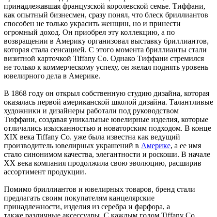
принадлежавшая французской королевской семье. Тиффани,
как опытный бизнесмен, сразу понял, что блеск бриллиантов
способен не только украсить женщин, но и принести
огромный доход. Он приобрел эту коллекцию, а по
возвращении в Америку организовал выставку бриллиантов,
которая стала сенсацией. С этого момента бриллианты стали
визитной карточкой Tiffany Co. Однако Тиффани стремился
не только к коммерческому успеху, он желал поднять уровень
ювелирного дела в Америке.
В 1868 году он открыл собственную студию дизайна, которая
оказалась первой американской школой дизайна. Талантливые
художники и дизайнеры работали под руководством
Тиффани, создавая уникальные ювелирные изделия, которые
отличались изысканностью и новаторским подходом. В конце
XIX века Tiffany Co. уже была известна как ведущий
производитель ювелирных украшений в
Америке
, а ее имя
стало синонимом качества, элегантности и роскоши. В начале
XX века компания продолжила свою эволюцию, расширив
ассортимент продукции.
Помимо бриллиантов и ювелирных товаров, бренд стали
предлагать своим покупателям канцелярские
принадлежности, изделия из серебра и фарфора, а
также различные аксессуары. С каждым годом Tiffany Co.