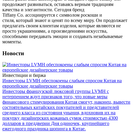
продолжает развиваться, оставаясь верным традициям
качества и элегантности. Сегодня бренд
Tiffany Co. ассоциируется с символом роскоши и
стиля, который знают и ценят по всему миру. Он продолжает
предлагать своим клиентам изделия, которые являются не
просто украшениями, а произведениями искусства,
способными передавать эмоции и создавать незабываемые
моменты.
Новости
Инвестиции и биржа
Инвесторы LVMH обеспокоены слабым спросом Китая на
европейские дизайнерские товары
Инвесторы французской люксовой группы LVMH с
нетерпением ждут признаков того, что новые меры
финансового стимулирования Китая смогут, наконец, вывести
состоятельных китайских покупателей и представителей
среднего класса из состояния уныния, вдохновив их на
покупку дизайнерских кожаных сумок стоимостью 4300
долларов в преддверии Дня одиночек, крупнейшего
ежегодного праздника шопинга в Китае.