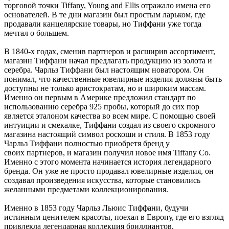
торговой точки Tiffany, Young and Ellis отражало имена его
основателей. В те дни магазин был простым ларьком, где
продавали канцелярские товары, но Тиффани уже тогда
мечтал о большем.
В 1840-х годах, сменив партнеров и расширив ассортимент,
магазин Тиффани начал предлагать продукцию из золота и
серебра. Чарльз Тиффани был настоящим новатором. Он
понимал, что качественные ювелирные изделия должны быть
доступны не только аристократам, но и широким массам.
Именно он первым в Америке предложил стандарт по
использованию серебра 925 пробы, который до сих пор
является эталоном качества во всем мире. С помощью своей
интуиции и смекалке, Тиффани создал из своего скромного
магазина настоящий символ роскоши и стиля. В 1853 году
Чарльз Тиффани полностью приобретя бренд у
своих партнеров, и магазин получил новое имя Tiffany Co.
Именно с этого момента начинается история легендарного
бренда. Он уже не просто продавал ювелирные изделия, он
создавал произведения искусства, которые становились
желанными предметами коллекционирования.
Именно в 1853 году Чарльз Льюис Тиффани, будучи
истинным ценителем красоты, поехал в Европу, где его взгляд
привлекла легендарная коллекция бриллиантов,