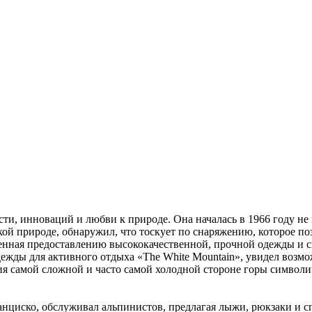
ти, инноваций и любви к природе. Она началась в 1966 году не 
кой природе, обнаружил, что тоскует по снаряжению, которое п
енная предоставлению высококачественной, прочной одежды и с
ды для активного отдыха «The White Mountain», увидел возмож
ния самой сложной и часто самой холодной стороне горы символ
нциско, обслуживал альпинистов, предлагая лыжи, рюкзаки и 