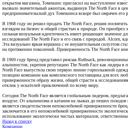
открытия магазина, Томпкинс пригласил на выступление извес
вызвало значительный ажиотаж, выдвинув The North Face в це
предпринимательский дух Томпкинса вскоре был омрачен его 
В 1968 году он решил продать The North Face, решив посвяти
взглядом на бизнес и общей страстью к природе. Он приобрел 
сильная визуальная идентичность имеет решающее значение дл
исследований The North Face и его связь с природой. Alcorn,
Эта визуально яркая вершина с ее внушительным силуэтом ста
на протяжении поколений. Приверженность The North Face инн
В 1969 году бренд представил рюкзак Ruthsack, революционны
альпинистов, укрепив репутацию The North Face как лидера в 
North Face выпустила свою первую линию горнолыжной одежды
позицию компании как комплексного поставщика для всех любит
приверженности образу жизни, общей страсти к исследованиям
отклик у искателей приключений по всему миру.
Сегодня The North Face является глобальным лидером, предла
воздухе. От альпинизма и катания на лыжах до пеших походов 
является свидетельством непоколебимой приверженности брен
заключается в его непоколебимой приверженности экологическ
использование экологически чистых материалов, ответственны
Назад к списку
Компании