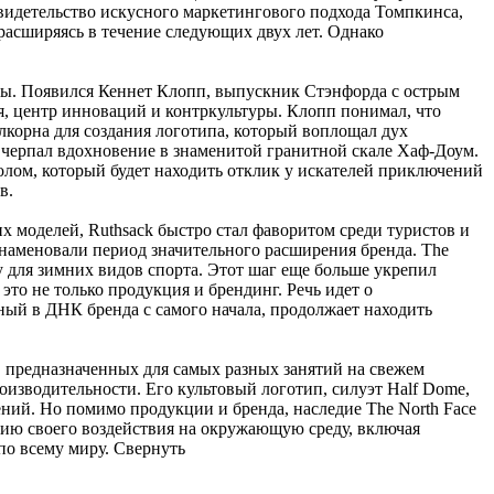
свидетельство искусного маркетингового подхода Томпкинса,
расширяясь в течение следующих двух лет. Однако
еды. Появился Кеннет Клопп, выпускник Стэнфорда с острым
ия, центр инноваций и контркультуры. Клопп понимал, что
лкорна для создания логотипа, который воплощал дух
, черпал вдохновение в знаменитой гранитной скале Хаф-Доум.
олом, который будет находить отклик у искателей приключений
в.
х моделей, Ruthsack быстро стал фаворитом среди туристов и
знаменовали период значительного расширения бренда. The
для зимних видов спорта. Этот шаг еще больше укрепил
то не только продукция и брендинг. Речь идет о
ный в ДНК бренда с самого начала, продолжает находить
, предназначенных для самых разных занятий на свежем
оизводительности. Его культовый логотип, силуэт Half Dome,
ий. Но помимо продукции и бренда, наследие The North Face
нию своего воздействия на окружающую среду, включая
по всему миру.
Свернуть