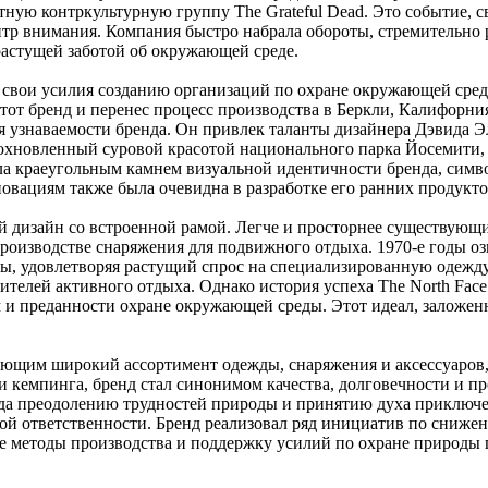
тную контркультурную группу The Grateful Dead. Это событие, 
нтр внимания. Компания быстро набрала обороты, стремительно 
растущей заботой об окружающей среде.
ть свои усилия созданию организаций по охране окружающей ср
этот бренд и перенес процесс производства в Беркли, Калифорн
я узнаваемости бренда. Он привлек таланты дизайнера Дэвида Э
 вдохновленный суровой красотой национального парка Йосемити
ла краеугольным камнем визуальной идентичности бренда, симв
овациям также была очевидна в разработке его ранних продукто
й дизайн со встроенной рамой. Легче и просторнее существующи
производстве снаряжения для подвижного отдыха. 1970-е годы о
, удовлетворяя растущий спрос на специализированную одежду 
елей активного отдыха. Однако история успеха The North Face э
 и преданности охране окружающей среды. Этот идеал, заложен
гающим широкий ассортимент одежды, снаряжения и аксессуаров
и кемпинга, бренд стал синонимом качества, долговечности и пр
да преодолению трудностей природы и принятию духа приключен
ой ответственности. Бренд реализовал ряд инициатив по сниже
е методы производства и поддержку усилий по охране природы 