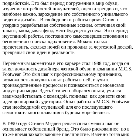
подработкой. Это был период погружения в мир обуви,
изучение потребностей покупателей, оценка трендов и, что
наиболее важно, зарождение его собственного уникального
видения дизайна. В свободное от работы время Стивен
усердно разрабатывал собственные эскизы, оттачивая свой
талант, закладывая фундамент будущего успеха. Это период
неустанной работы, постоянного самосовершенствования и
бесконечного поиска вдохновения. Можно только
представить, сколько ночей он проводил за чертежной доской,
превращая свои идеи в реальность.
Переломным моментом в его карьере стал 1988 год, когда он
занял должность дизайнера женской обуви в компании M.C.S.
Footwear. Это был шаг к профессиональному признанию,
возможность получить опыт работы в ней, изучить
производственные процессы и познакомиться с нюансами
индустрии моды. Здесь Стивен набирался опыта, учился
взаимодействовать с командой, понимал, как донести свои
идеи до широкой аудитории. Опыт работы в M.C.S. Footwear
стал необходимой ступенькой для его последующего
самостоятельного плавания в бурном море бизнеса.
В 1990 году Стивен Мэдден решается на смелый шаг он
основывает собственный бренд. Это было рискованное, но в
то же время захватывающее предприятие. Именно тогда мир