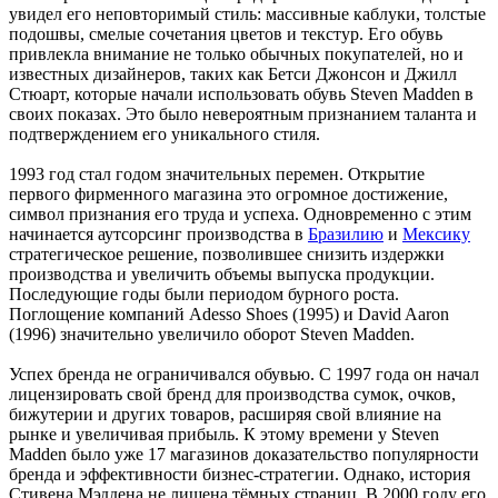
увидел его неповторимый стиль: массивные каблуки, толстые
подошвы, смелые сочетания цветов и текстур. Его обувь
привлекла внимание не только обычных покупателей, но и
известных дизайнеров, таких как Бетси Джонсон и Джилл
Стюарт, которые начали использовать обувь Steven Madden в
своих показах. Это было невероятным признанием таланта и
подтверждением его уникального стиля.
1993 год стал годом значительных перемен. Открытие
первого фирменного магазина это огромное достижение,
символ признания его труда и успеха. Одновременно с этим
начинается аутсорсинг производства в
Бразилию
и
Мексику
стратегическое решение, позволившее снизить издержки
производства и увеличить объемы выпуска продукции.
Последующие годы были периодом бурного роста.
Поглощение компаний Adesso Shoes (1995) и David Aaron
(1996) значительно увеличило оборот Steven Madden.
Успех бренда не ограничивался обувью. С 1997 года он начал
лицензировать свой бренд для производства сумок, очков,
бижутерии и других товаров, расширяя свой влияние на
рынке и увеличивая прибыль. К этому времени у Steven
Madden было уже 17 магазинов доказательство популярности
бренда и эффективности бизнес-стратегии. Однако, история
Стивена Мэддена не лишена тёмных страниц. В 2000 году его