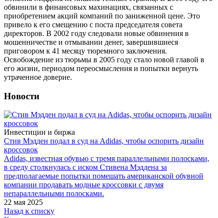
обвинили в финансовых махинациях, связанных с
приобретением акций компаний по заниженной цене. Это
привело к его смещению с поста председателя совета
директоров. В 2002 году следовали новые обвинения в
мошенничестве и отмывании денег, завершившиеся
приговором к 41 месяцу тюремного заключения.
Освобождение из тюрьмы в 2005 году стало новой главой в
его жизни, периодом переосмысления и попытки вернуть
утраченное доверие.
Новости
Инвестиции и биржа
Стив Мэдден подал в суд на Adidas, чтобы оспорить дизайн
кроссовок
Adidas, известная обувью с тремя параллельными полосками,
в среду столкнулась с иском Стивена Мэддена за
предполагаемые попытки помешать американской обувной
компании продавать модные кроссовки с двумя
непараллельными полосками.
22 мая 2025
Назад к списку