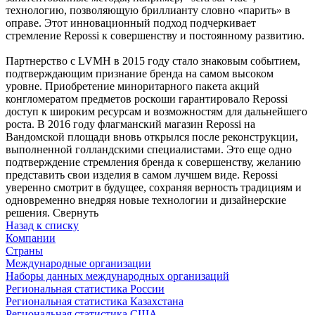
технологию, позволяющую бриллианту словно «парить» в
оправе. Этот инновационный подход подчеркивает
стремление Repossi к совершенству и постоянному развитию.
Партнерство с LVMH в 2015 году стало знаковым событием,
подтверждающим признание бренда на самом высоком
уровне. Приобретение миноритарного пакета акций
конгломератом предметов роскоши гарантировало Repossi
доступ к широким ресурсам и возможностям для дальнейшего
роста. В 2016 году флагманский магазин Repossi на
Вандомской площади вновь открылся после реконструкции,
выполненной голландскими специалистами. Это еще одно
подтверждение стремления бренда к совершенству, желанию
представить свои изделия в самом лучшем виде. Repossi
уверенно смотрит в будущее, сохраняя верность традициям и
одновременно внедряя новые технологии и дизайнерские
решения.
Свернуть
Назад к списку
Компании
Страны
Международные организации
Наборы данных международных организаций
Региональная статистика России
Региональная статистика Казахстана
Региональная статистика США