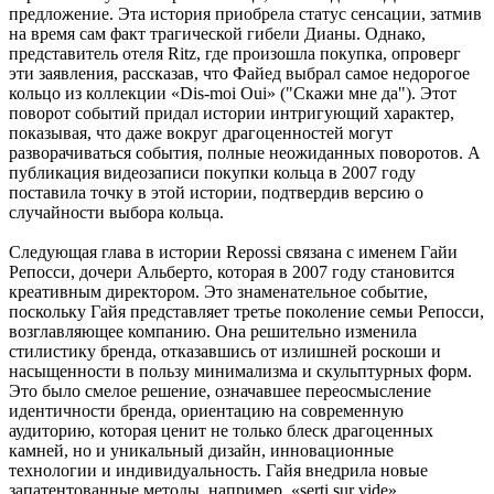
предложение. Эта история приобрела статус сенсации, затмив
на время сам факт трагической гибели Дианы. Однако,
представитель отеля Ritz, где произошла покупка, опроверг
эти заявления, рассказав, что Файед выбрал самое недорогое
кольцо из коллекции «Dis-moi Oui» ("Скажи мне да"). Этот
поворот событий придал истории интригующий характер,
показывая, что даже вокруг драгоценностей могут
разворачиваться события, полные неожиданных поворотов. А
публикация видеозаписи покупки кольца в 2007 году
поставила точку в этой истории, подтвердив версию о
случайности выбора кольца.
Следующая глава в истории Repossi связана с именем Гайи
Репосси, дочери Альберто, которая в 2007 году становится
креативным директором. Это знаменательное событие,
поскольку Гайя представляет третье поколение семьи Репосси,
возглавляющее компанию. Она решительно изменила
стилистику бренда, отказавшись от излишней роскоши и
насыщенности в пользу минимализма и скульптурных форм.
Это было смелое решение, означавшее переосмысление
идентичности бренда, ориентацию на современную
аудиторию, которая ценит не только блеск драгоценных
камней, но и уникальный дизайн, инновационные
технологии и индивидуальность. Гайя внедрила новые
запатентованные методы, например, «serti sur vide»,