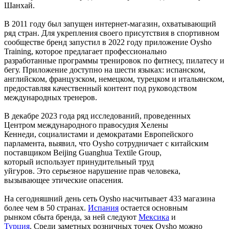
Шанхай.
В 2011 году был запущен
интернет-магазин,
охватывающий
ряд
стран.
Для
укрепления
своего
присутствия
в
спортивном
сообществе
бренд
запустил
в 2022 году приложение Oysho
Training, которое предлагает
профессионально
разработанные
программы тренировок по фитнесу, пилатесу и
бегу.
Приложение
доступно
на
шести
языках:
испанском,
английском, французском, немецком, турецком и
итальянском,
предоставляя
качественный
контент
под
руководством
международных
тренеров.
В декабре 2023
года
ряд
исследований,
проведенных
Центром
международного правосудия Хелены
Кеннеди,
социалистами
и
демократами
Европейского
парламента,
выявил,
что
Oysho
сотрудничает
с китайским
поставщиком Beijing Guanghua
Textile
Group,
который
использует принудительный
труд
уйгуров.
Это
серьезное
нарушение
прав
человека,
вызывающее
этические
опасения.
На
сегодняшний
день
сеть
Oysho
насчитывает
433 магазина
более чем в 50 странах.
Испания
остается
основным
рынком
сбыта
бренда,
за ней следуют
Мексика
и
Турция
.
Среди
заметных
розничных
точек
Oysho
можно