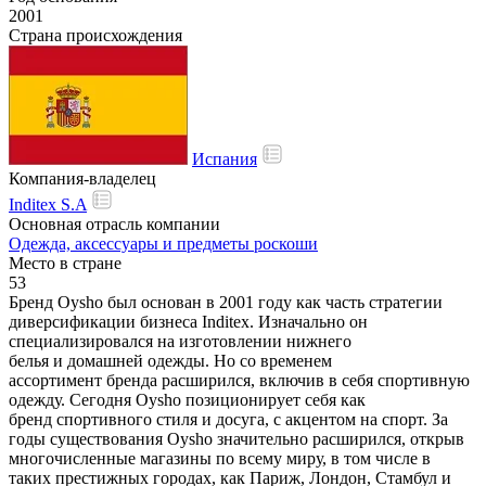
2001
Страна происхождения
Испания
Компания-владелец
Inditex S.A
Основная отрасль компании
Одежда, аксессуары и предметы роскоши
Место в стране
53
Бренд
Oysho был
основан
в 2001 году как
часть
стратегии
диверсификации
бизнеса
Inditex. Изначально
он
специализировался
на
изготовлении
нижнего
белья
и
домашней
одежды.
Но
со
временем
ассортимент
бренда
расширился,
включив в себя
спортивную
одежду.
Сегодня
Oysho
позиционирует
себя как
бренд
спортивного
стиля
и досуга, с
акцентом
на
спорт.
За
годы
существования
Oysho
значительно
расширился,
открыв
многочисленные
магазины по всему миру, в
том
числе
в
таких
престижных
городах, как Париж, Лондон, Стамбул и