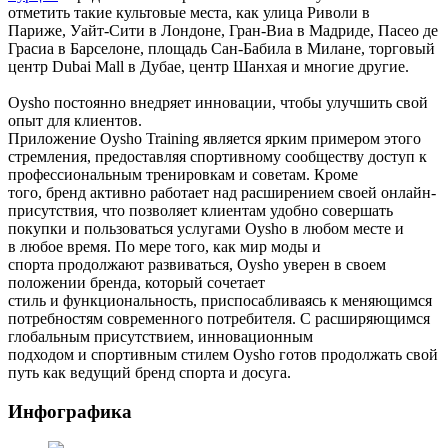
отметить
такие
культовые
места,
как
улица
Риволи в
Париже,
Уайт-Сити
в
Лондоне,
Гран-Виа в Мадриде, Пасео де
Грасиа в Барселоне,
площадь
Сан-Бабила в Милане,
торговый
центр
Dubai Mall в Дубае,
центр
Шанхая и
многие
другие.
Oysho
постоянно
внедряет
инновации,
чтобы
улучшить
свой
опыт
для
клиентов.
Приложение
Oysho
Training
является
ярким
примером
этого
стремления,
предоставляя
спортивному сообществу
доступ
к
профессиональным
тренировкам
и
советам.
Кроме
того,
бренд
активно
работает
над
расширением
своей
онлайн-
присутствия,
что
позволяет
клиентам
удобно
совершать
покупки
и
пользоваться
услугами
Oysho в
любом
месте
и
в
любое
время. По
мере
того,
как
мир
моды
и
спорта
продолжают
развиваться,
Oysho
уверен
в
своем
положении
бренда,
который
сочетает
стиль
и
функциональность,
приспосабливаясь
к
меняющимся
потребностям
современного
потребителя.
С
расширяющимся
глобальным
присутствием,
инновационным
подходом
и
спортивным
стилем
Oysho
готов
продолжать
свой
путь
как
ведущий
бренд спорта и
досуга.
Инфографика