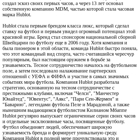
создал эскиз своих первых часов, а через 13 лет основал
собственную компанию MDM, частью которой стала часовая
марка Hublot.
Hublot стала первым брендом класса люкс, который сделал
ставку на футбол и первым увидел огромный потенциал этой
красивой игры. Бренд стал спонсором национальной сборной
Швейцарии по футболу еще в 2006 году. Хотя компания и
была пионером в этой области, команда Hublot быстро поняла,
что этот командный вид спорта, часто считавшийся чересчур
популярным, был настоящим оружием в борьбе за
узнаваемость. Тесное сотрудничество началось на футбольном
поле, а затем последовало налаживание партнерских
отношений с УЕФА и ФИФА и участие в самых значимых
событиях мира футбола. Компания Hublot разработала
стратегию, основанную на тесном сотрудничестве с
престижными клубами, включая "Челси", "Манчестер
Юнайтед", "Ювентус", "Аякс", "Пари Сен-Жермен" и
"Баварию", легендами футбола Пеле и Марадоной, а также
нынешним выдающимся футболистом Килианом Мбаппе
Hublot регулярно выпускает ограниченные серии своих часов
и отдельные эксклюзивные часы, посвященные футболу.
Футбол объединяет людей, обеспечивает широкую
узнаваемость бренда и формирует уникальную среду.
Компания Hublot в полной мере прочувствовала это и