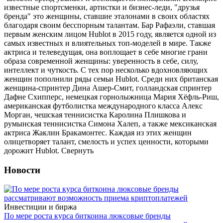
известные спортсменки, артистки и бизнес-леди, "друзья
бренда" это женщины, ставшие эталонами в своих областях
благодаря своим бесспорным талантам. Бар Рафаэли, ставшая
первым женским лицом Hublot в 2015 году, является одной из
самых известных и влиятельных топ-моделей в мире. Также
актриса и телеведущая, она воплощает в себе многие грани
образа современной женщины: уверенность в себе, силу,
интеллект и чуткость. С тех пор несколько вдохновляющих
женщин пополнили ряды семьи Hublot. Среди них британская
женщина-спринтер Дина Ашер-Смит, голландская спринтер
Дафне Схипперс, немецкая горнолыжница Мария Хёфль-Риш,
американская футболистка международного класса Алекс
Морган, чешская теннисистка Каролина Плишкова и
румынская теннисистка Симона Халеп, а также мексиканская
актриса Жаклин Бракамонтес. Каждая из этих женщин
олицетворяет талант, смелость и успех ценности, которыми
дорожит Hublot.
Свернуть
Новости
Инвестиции и биржа
По мере роста курса биткоина люксовые бренды