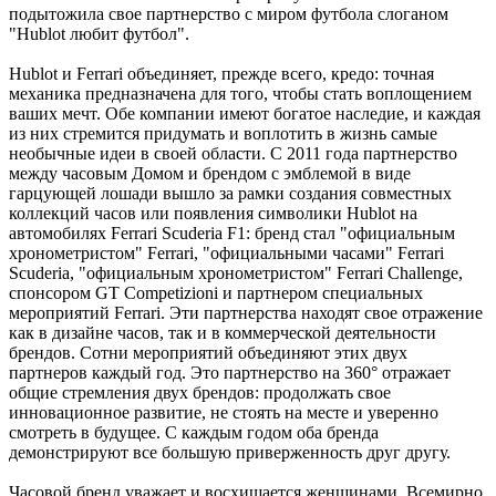
подытожила свое партнерство с миром футбола слоганом
"Hublot любит футбол".
Hublot и Ferrari объединяет, прежде всего, кредо: точная
механика предназначена для того, чтобы стать воплощением
ваших мечт. Обе компании имеют богатое наследие, и каждая
из них стремится придумать и воплотить в жизнь самые
необычные идеи в своей области. С 2011 года партнерство
между часовым Домом и брендом с эмблемой в виде
гарцующей лошади вышло за рамки создания совместных
коллекций часов или появления символики Hublot на
автомобилях Ferrari Scuderia F1: бренд стал "официальным
хронометристом" Ferrari, "официальными часами" Ferrari
Scuderia, "официальным хронометристом" Ferrari Challenge,
спонсором GT Competizioni и партнером специальных
мероприятий Ferrari. Эти партнерства находят свое отражение
как в дизайне часов, так и в коммерческой деятельности
брендов. Сотни мероприятий объединяют этих двух
партнеров каждый год. Это партнерство на 360° отражает
общие стремления двух брендов: продолжать свое
инновационное развитие, не стоять на месте и уверенно
смотреть в будущее. С каждым годом оба бренда
демонстрируют все большую приверженность друг другу.
Часовой бренд уважает и восхищается женщинами. Всемирно