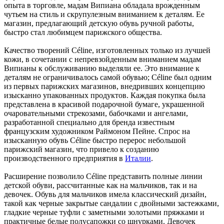
опыта в торговле, мадам Випиана обладала врожденным
чутьем на стиль и скрупулезным вниманием к деталям. Ее
магазин, предлагающий детскую обувь ручной работы,
быстро стал любимцем парижского общества.
Качество творений Céline, изготовленных только из лучшей
кожи, в сочетании с непревзойденным вниманием мадам
Випианы к обслуживанию выделяли ее. Это внимание к
деталям не ограничивалось самой обувью; Céline был одним
из первых парижских магазинов, внедривших концепцию
изысканно упакованных продуктов. Каждая покупка была
представлена ​​в красивой подарочной бумаге, украшенной
очаровательными стрекозами, бабочками и ангелами,
разработанной специально для бренда известным
французским художником Раймоном Пейне. Спрос на
изысканную обувь Céline быстро перерос небольшой
парижский магазин, что привело к созданию
производственного предприятия в
Италии
.
Расширение позволило Céline представить полные линии
детской обуви, рассчитанные как на мальчиков, так и на
девочек. Обувь для мальчиков имела классический дизайн,
такой как черные закрытые сандалии с двойными застежками,
гладкие черные туфли с заметными золотыми пряжками и
практичные белые полусапожки со шнурками. Девочек