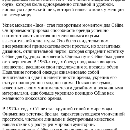
обувь, которая была одновременно стильной и удобной,
воплощая парижский шик, который нашел отклик у женщин
по всему миру.
Успех мокасин «Inca» стал поворотным моментом для Céline.
Он продемонстрировал способность бренда успешно
соответствовать постоянно меняющимся вкусам
взыскательной клиентуры. Это было свидетельством
вневременной привлекательности простых, но элегантных
дизайнов, отличительной черты, которая определит эстетику
Céline для будущих поколений. Однако путь Céline был далек
от завершения. В 1960-х годах бренд продолжал вводить
новшества, расширяя свои предложения за пределы обуви.
Появление готовой одежды ознаменовало собой
значительный сдвиг в идентичности бренда, укрепив его
статус полноценного модного дома. Появление сумок,
известных своим минималистским дизайном и роскошными
материалами, еще больше укрепило позицию Céline как
желанного люксового бренда.
В 1970-х годах Céline стал крупной силой в мире моды.
Фирменная эстетика бренда, характеризующаяся утонченной
простотой, чистыми линиями и безупречным качеством,
нашла отклик у растущей мировой аудитории.
Приверженность Céline созданию вневременных изделий,