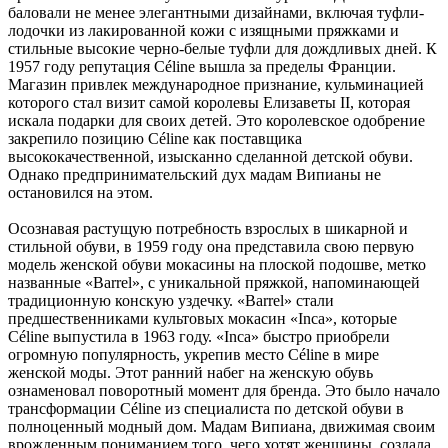
баловали не менее элегантными дизайнами, включая туфли-
лодочки из лакированной кожи с изящными пряжками и
стильные высокие черно-белые туфли для дождливых дней. К
1957 году репутация Céline вышла за пределы Франции.
Магазин привлек международное признание, кульминацией
которого стал визит самой королевы Елизаветы II, которая
искала подарки для своих детей. Это королевское одобрение
закрепило позицию Céline как поставщика
высококачественной, изысканно сделанной детской обуви.
Однако предпринимательский дух мадам Випианы не
остановился на этом.
Осознавая растущую потребность взрослых в шикарной и
стильной обуви, в 1959 году она представила свою первую
модель женской обуви мокасины на плоской подошве, метко
названные «Barrel», с уникальной пряжкой, напоминающей
традиционную конскую уздечку. «Barrel» стали
предшественниками культовых мокасин «Inca», которые
Céline выпустила в 1963 году. «Inca» быстро приобрели
огромную популярность, укрепив место Céline в мире
женской моды. Этот ранний набег на женскую обувь
ознаменовал поворотный момент для бренда. Это было начало
трансформации Céline из специалиста по детской обуви в
полноценный модный дом. Мадам Випиана, движимая своим
врожденным пониманием того, чего хотят женщины, создала