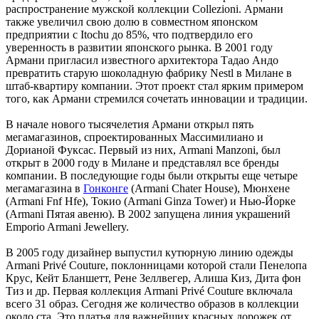
распространение мужской коллекции Collezioni. Армани
также увеличил свою долю в совместном японском
предприятии с Itochu до 85%, что подтвердило его
уверенность в развитии японского рынка. В 2001 году
Армани пригласил известного архитектора Тадао Андо
превратить старую шоколадную фабрику Nestl в Милане в
штаб-квартиру компании. Этот проект стал ярким примером
того, как Армани стремился сочетать инновации и традиции.
В начале нового тысячелетия Армани открыл пять
мегамагазинов, спроектированных Массимилиано и
Дорианой Фуксас. Первый из них, Armani Manzoni, был
открыт в 2000 году в Милане и представлял все бренды
компании. В последующие годы были открыты еще четыре
мегамагазина в
Гонконге
(Armani Chater House), Мюнхене
(Armani Fnf Hfe), Токио (Armani Ginza Tower) и Нью-Йорке
(Armani Пятая авеню). В 2002 запущена линия украшений
Emporio Armani Jewellery.
В 2005 году дизайнер выпустил кутюрную линию одежды
Armani Privé Couture, поклонницами которой стали Пенелопа
Крус, Кейт Бланшетт, Рене Зеллвегер, Алиша Киз, Дита фон
Тиз и др. Первая коллекция Armani Privé Couture включала
всего 31 образ. Сегодня же количество образов в коллекции
около ста. Это платья для важнейших красных дорожек от