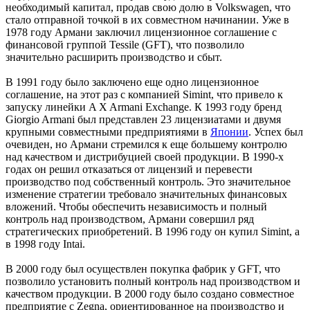
необходимый капитал, продав свою долю в Volkswagen, что
стало отправной точкой в их совместном начинании. Уже в
1978 году Армани заключил лицензионное соглашение с
финансовой группой Tessile (GFT), что позволило
значительно расширить производство и сбыт.
В 1991 году было заключено еще одно лицензионное
соглашение, на этот раз с компанией Simint, что привело к
запуску линейки A X Armani Exchange. К 1993 году бренд
Giorgio Armani был представлен 23 лицензиатами и двумя
крупными совместными предприятиями в
Японии
. Успех был
очевиден, но Армани стремился к еще большему контролю
над качеством и дистрибуцией своей продукции. В 1990-х
годах он решил отказаться от лицензий и перевести
производство под собственный контроль. Это значительное
изменение стратегии требовало значительных финансовых
вложений. Чтобы обеспечить независимость и полный
контроль над производством, Армани совершил ряд
стратегических приобретений. В 1996 году он купил Simint, а
в 1998 году Intai.
В 2000 году был осуществлен покупка фабрик у GFT, что
позволило установить полный контроль над производством и
качеством продукции. В 2000 году было создано совместное
предприятие с Zegna, ориентированное на производство и