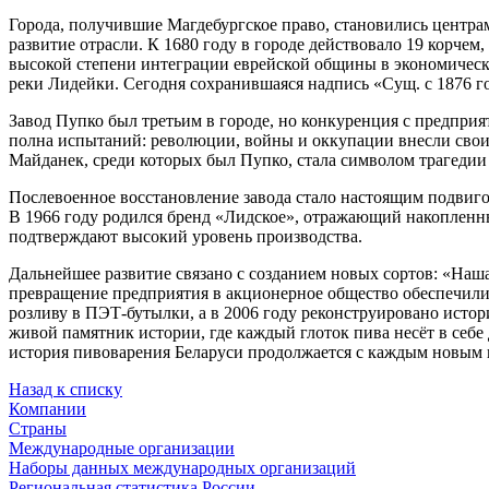
Города, получившие Магдебургское право, становились центрам
развитие отрасли. К 1680 году в городе действовало 19 корчем,
высокой степени интеграции еврейской общины в экономическу
реки Лидейки. Сегодня сохранившаяся надпись «Сущ. с 1876 г
Завод Пупко был третьим в городе, но конкуренция с предприя
полна испытаний: революции, войны и оккупации внесли свои 
Майданек, среди которых был Пупко, стала символом трагедии
Послевоенное восстановление завода стало настоящим подвигом
В 1966 году родился бренд «Лидское», отражающий накопленны
подтверждают высокий уровень производства.
Дальнейшее развитие связано с созданием новых сортов: «Наша
превращение предприятия в акционерное общество обеспечили 
розливу в ПЭТ-бутылки, а в 2006 году реконструировано исто
живой памятник истории, где каждый глоток пива несёт в себе 
история пивоварения Беларуси продолжается с каждым новым
Назад к списку
Компании
Страны
Международные организации
Наборы данных международных организаций
Региональная статистика России