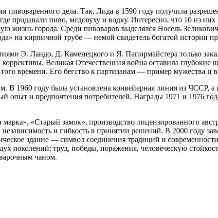
и пивоваренного дела. Так, Лида в 1590 году получила разрешен
 где продавали пиво, медовуху и водку. Интересно, что 10 из ни
ю жизнь города. Среди пивоваров выделялся Носель Зеликович 
ода» на кирпичной трубе — немой свидетель богатой истории пр
тиями Э. Ландо, Д. Каменецкого и Я. Папирмайстера только зак
коррективы. Великая Отечественная война оставила глубокие ш
 того времени. Его бегство к партизанам — пример мужества и 
. В 1960 году была установлена конвейерная линия из ЧССР, а в
й опыт и предпочтения потребителей. Награды 1971 и 1976 год
 марка», «Старый замок», производство лицензированного австр
независимость и гибкость в принятии решений. В 2000 году за
рическое здание — символ соединения традиций и современности
дух поколений: труд, победы, поражения, человеческую стойкость
 варочным чаном.