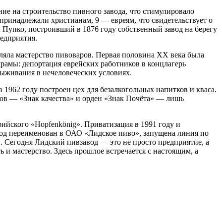
ие на строительство пивного завода, что стимулировало
х принадлежали христианам, 9 — евреям, что свидетельствует о
Пупко, построивший в 1876 году собственный завод на берегу
едприятия.
аляла мастерство пивоваров. Первая половина XX века была
рамы: депортация еврейских работников в концлагерь
выживания в нечеловеческих условиях.
 1962 году построен цех для безалкогольных напитков и кваса.
ов — «Знак качества» и орден «Знак Почёта» — лишь
ийского «Hopfenkönig». Приватизация в 1991 году и
вод переименован в ОАО «Лидское пиво», запущена линия по
. Сегодня Лидский пивзавод — это не просто предприятие, а
 и мастерство. Здесь прошлое встречается с настоящим, а