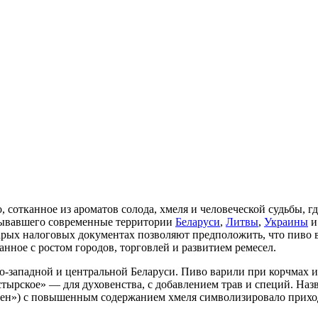
 сотканное из ароматов солода, хмеля и человеческой судьбы, г
тывавшего современные территории
Беларуси
,
Литвы
,
Украины
арых налоговых документах позволяют предположить, что пиво в
анное с ростом городов, торговлей и развитием ремесел.
о-западной и центральной Беларуси. Пиво варили при корчмах и 
стырское» — для духовенства, с добавлением трав и специй. На
ен») с повышенным содержанием хмеля символизировало приход 