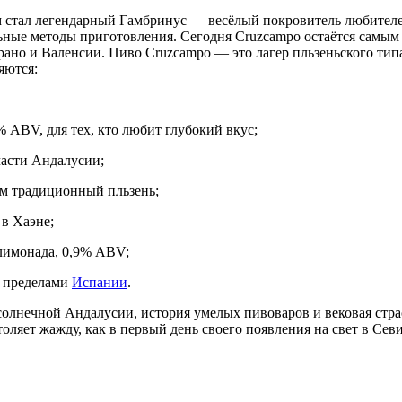
ом стал легендарный Гамбринус — весёлый покровитель любителей
ьные методы приготовления. Сегодня Cruzcampo остаётся самым 
рано и Валенсии. Пиво Cruzcampo — это лагер пльзеньского типа
яются:
% ABV, для тех, кто любит глубокий вкус;
 части Андалусии;
ем традиционный пльзень;
в Хаэне;
лимонада, 0,9% ABV;
а пределами
Испании
.
солнечной Андалусии, история умелых пивоваров и вековая страс
ляет жажду, как в первый день своего появления на свет в Севи