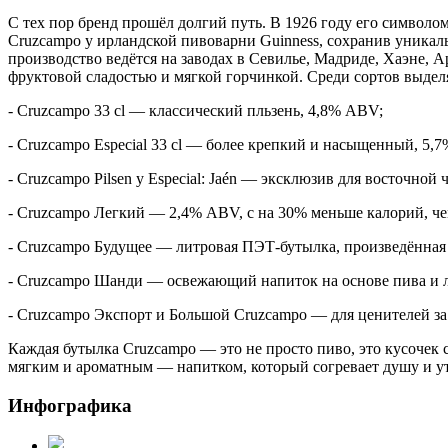
С тех пор бренд прошёл долгий путь. В 1926 году его символ
Cruzcampo у ирландской пивоварни Guinness, сохранив уникал
производство ведётся на заводах в Севилье, Мадриде, Хаэне, А
фруктовой сладостью и мягкой горчинкой. Среди сортов выдел
- Cruzcampo 33 cl — классический пльзень, 4,8% ABV;
- Cruzcampo Especial 33 cl — более крепкий и насыщенный, 5,7
- Cruzcampo Pilsen y Especial: Jaén — эксклюзив для восточной
- Cruzcampo Легкий — 2,4% ABV, с на 30% меньше калорий, ч
- Cruzcampo Будущее — литровая ПЭТ-бутылка, произведённая 
- Cruzcampo Шанди — освежающий напиток на основе пива и 
- Cruzcampo Экспорт и Большой Cruzcampo — для ценителей з
Каждая бутылка Cruzcampo — это не просто пиво, это кусочек 
мягким и ароматным — напитком, который согревает душу и уто
Инфографика