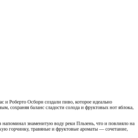
мас и Роберто Осборн создали пиво, которое идеально
ым, сохраняя баланс сладости солода и фруктовых нот яблока,
ав напоминал знаменитую воду реки Пльзень, что и повлияло на
кую горчинку, травяные и фруктовые ароматы — сочетание,