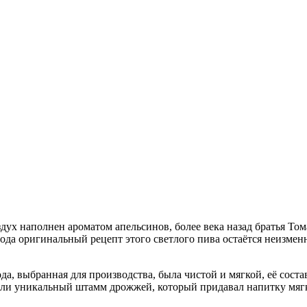
здух наполнен ароматом апельсинов, более века назад братья То
да оригинальный рецепт этого светлого пива остаётся неизменн
а, выбранная для производства, была чистой и мягкой, её сост
или уникальный штамм дрожжей, который придавал напитку мяг