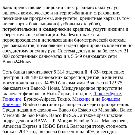
Банк предоставляет широкий спектр финансовых услуг,
включая коммерческое и интернет-банкинг, страхование,
пенсионные программы, аннуитеты, кредитные карты (в том
числе карты болельщиков футбольных клубов),
потребительские и коммерческие кредиты, услуги лизинга и
сберегательные облигации. Bradesco также стала
первопроходцем в использовании биометрической системы
для банкоматов, позволяющей идентифицировать клиентов по
сосудистому рисунку рук. Система доступна на более чем 31
000 собственных банкоматах и в 5 549 банкоматах сети
Banco24Horas.
Сеть банка насчитывает 5 314 отделений, 4 834 сервисных
центров и 38 430 банковских корреспондентов, а клиенты
могут пользоваться 34 859 банкоматами Bradesco и 12 975
банкоматами Banco24Horas. Международное присутствие
включает филиалы в Нью-Йорке, Лондоне,
Люксембурге
,
Гонконге
, Буэнос-Айресе, Токио,
Мексике
и на
Большом
Каймане
. Bradesco активно расширяется через приобретения.
Среди недавних сделок — Banco do Estado do Maranhão, Banco
Mercantil de São Paulo, Banco Ibi S.A., а также бразильские
подразделения BBVA, J.P. Morgan Fleming Asset Management,
American Express и HSBC Brasil. Благодаря этому, стоимость
банка с 2017 года выросла более чем на 50%, и сегодня