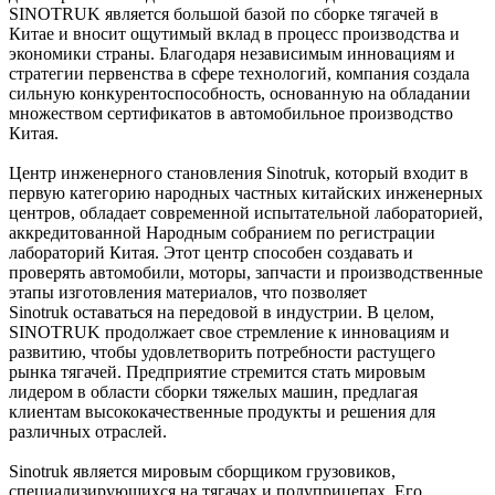
SINOTRUK является большой базой по сборке тягачей в
Китае и вносит ощутимый вклад в процесс производства и
экономики страны. Благодаря независимым инновациям и
стратегии первенства в сфере технологий, компания создала
сильную конкурентоспособность, основанную на обладании
множеством сертификатов в автомобильное производство
Китая.
Центр инженерного становления Sinotruk, который входит в
первую категорию народных частных китайских инженерных
центров, обладает современной испытательной лабораторией,
аккредитованной Народным собранием по регистрации
лабораторий Китая. Этот центр способен создавать и
проверять автомобили, моторы, запчасти и производственные
этапы изготовления материалов, что позволяет
Sinotruk оставаться на передовой в индустрии. В целом,
SINOTRUK продолжает свое стремление к инновациям и
развитию, чтобы удовлетворить потребности растущего
рынка тягачей. Предприятие стремится стать мировым
лидером в области сборки тяжелых машин, предлагая
клиентам высококачественные продукты и решения для
различных отраслей.
Sinotruk является мировым сборщиком грузовиков,
специализирующихся на тягачах и полуприцепах. Его