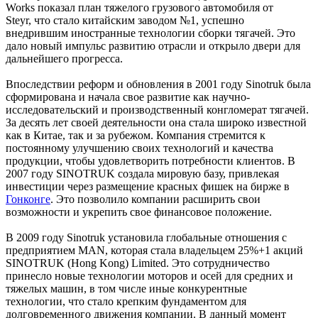
Works показал план тяжелого грузового автомобиля от
Steyr, что стало китайским заводом №1, успешно
внедрившим иностранные технологии сборки тягачей. Это
дало новый импульс развитию отрасли и открыло двери для
дальнейшего прогресса.
Впоследствии реформ и обновления в 2001 году Sinotruk была
сформирована и начала свое развитие как научно-
исследовательский и производственный конгломерат тягачей.
За десять лет своей деятельности она стала широко известной
как в Китае, так и за рубежом. Компания стремится к
постоянному улучшению своих технологий и качества
продукции, чтобы удовлетворить потребности клиентов. В
2007 году SINOTRUK создала мировую базу, привлекая
инвестиции через размещение красных фишек на бирже в
Гонконге
. Это позволило компании расширить свои
возможности и укрепить свое финансовое положение.
В 2009 году Sinotruk установила глобальные отношения с
предприятием MAN, которая стала владельцем 25%+1 акций
SINOTRUK (Hong Kong) Limited. Это сотрудничество
принесло новые технологии моторов и осей для средних и
тяжелых машин, в том числе иные конкурентные
технологии, что стало крепким фундаментом для
долговременного движения компании. В данный момент