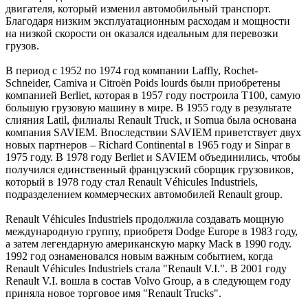
двигателя, который изменил автомобильный транспорт.
Благодаря низким эксплуатационным расходам и мощности
на низкой скорости он оказался идеальным для перевозки
грузов.
В период с 1952 по 1974 год компании Laffly, Rochet-
Schneider, Camiva и Citroën Poids lourds были приобретены
компанией Berliet, которая в 1957 году построила T100, самую
большую грузовую машину в мире. В 1955 году в результате
слияния Latil, филиалы Renault Truck, и Somua была основана
компания SAVIEM. Впоследствии SAVIEM приветствует двух
новых партнеров – Richard Continental в 1965 году и Sinpar в
1975 году. В 1978 году Berliet и SAVIEM объединились, чтобы
получился единственный французский сборщик грузовиков,
который в 1978 году стал Renault Véhicules Industriels,
подразделением коммерческих автомобилей Renault group.
Renault Véhicules Industriels продолжила создавать мощную
международную группу, приобретя Dodge Europe в 1983 году,
а затем легендарную американскую марку Mack в 1990 году.
1992 год ознаменовался новым важным событием, когда
Renault Véhicules Industriels стала "Renault V.I.". В 2001 году
Renault V.I. вошла в состав Volvo Group, а в следующем году
приняла новое торговое имя "Renault Trucks".