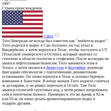
1997
Страна происхождения
США
Тито Беверидж не всегда был известен как "любитель водки".
Тито родился и вырос в Сан-Антонио, на год уехал в
Вандербильт, а затем вернулся в Техас, чтобы поступить в UT
(Техасский университет в Остине), который окончил со
степенью в области геологии и геофизики. После колледжа он
занялся нефтегазовым бизнесом. Тито занимался этим в
Техасе, а затем оказался в
Венесуэле
и
Колумбии
, руководя
бригадами сейсмологов с портативными динамитными
установками. Он снова вернулся в Техас и основал буровую
компанию в Хьюстоне. В конце концов Тито надоело гоняться
за долларами, и он решил переехать в Остин. Там Тито
занялся геологией грунтовых вод, а затем решил попробовать
себя в ипотечном бизнесе. Примерно в это же время, в 92-м
или 93-м, он начал делать ароматизированную водку в
подарок друзьям.