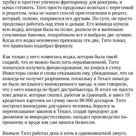
трубку и простую уличную фритюрницу для разогрева, и
начал готовить. Тито просто продолжал возиться с перегонкой
и рецептом, пока не нашел способ приготовления и рецепт,
который, похоже, понравился его друзьям. По сути, он просто
продолжал работать над этим и дальше. Его команда купила
всю водку, которая была на полке, разлила ее в маленькие
стеклянные баночки, попробовали все и выбрали две лучшие.
Когда его водка неизменно превзошла эти две, Тито понял,
что правильно подобрал формулу.
Как только у него появилась водка, которая была такой
гладкой, что ее можно было пить неразбавленной, Тито
попытался получить финансирование, но уперся в стену.
Инвесторы снова и снова отказывали ему, убежденные, что он
никогда не получит разрешения, поскольку в Техасе никогда
не было легального винокуренного завода, и они говорили,
что у него никогда не будет дистрибьютора. В итоге он просто
взял деньги, которые скопил, работая за границей, и завел 19
кредитных карточек на сумму около 88 000 долларов. Тито
построил винокурню для одного человека, боролся за
переписывание законов в Техасе, создав прецедент для
движения за микродистилляцию, наладил производство по-
прежнему и вроде как сам занялся бизнесом.
Вначале Тито работал день и ночь в однокомнатной лачуге,