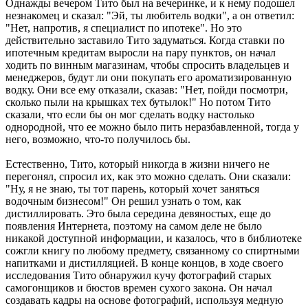
Однажды вечером Тито был на вечеринке, и к нему подошел
незнакомец и сказал: "Эй, ты любитель водки", а он ответил:
"Нет, напротив, я специалист по ипотеке". Но это
действительно заставило Тито задуматься. Когда ставки по
ипотечным кредитам выросли на пару пунктов, он начал
ходить по винным магазинам, чтобы спросить владельцев и
менеджеров, будут ли они покупать его ароматизированную
водку. Они все ему отказали, сказав: "Нет, пойди посмотри,
сколько пыли на крышках тех бутылок!" Но потом Тито
сказали, что если бы он мог сделать водку настолько
однородной, что ее можно было пить неразбавленной, тогда у
него, возможно, что-то получилось бы.
Естественно, Тито, который никогда в жизни ничего не
перегонял, спросил их, как это можно сделать. Они сказали:
"Ну, я не знаю, ты тот парень, который хочет заняться
водочным бизнесом!" Он решил узнать о том, как
дистиллировать. Это была середина девяностых, еще до
появления Интернета, поэтому на самом деле не было
никакой доступной информации, и казалось, что в библиотеке
сожгли книгу по любому предмету, связанному со спиртными
напитками и дистилляцией. В конце концов, в ходе своего
исследования Тито обнаружил кучу фотографий старых
самогонщиков и бюстов времен сухого закона. Он начал
создавать кадры на основе фотографий, используя медную