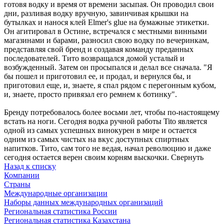
готовя водку и время от времени засыпая. Он проводил свои
дни, разливая водку вручную, завинчивая крышки на
бутылках и нанося клей Elmer's glue на бумажные этикетки.
Он агитировал в Остине, встречался с местными винными
магазинами и барами, разносил свою водку по вечеринкам,
представляя свой бренд и создавая команду преданных
последователей. Тито возвращался домой усталый и
возбужденный. Затем он просыпался и делал все сначала. "Я
бы пошел и приготовил ее, и продал, и вернулся бы, и
приготовил еще, и, знаете, я спал рядом с перегонным кубом,
и, знаете, просто привязал его ремнем к ботинку".
Бренду потребовалось более восьми лет, чтобы по-настоящему
встать на ноги. Сегодня водка ручной работы Tito является
одной из самых успешных винокурен в мире и остается
одним из самых чистых на вкус доступных спиртных
напитков. Тито, сам того не ведая, начал революцию и даже
сегодня остается верен своим корням выскочки.
Свернуть
Назад к списку
Компании
Страны
Международные организации
Наборы данных международных организаций
Региональная статистика России
Региональная статистика Казахстана