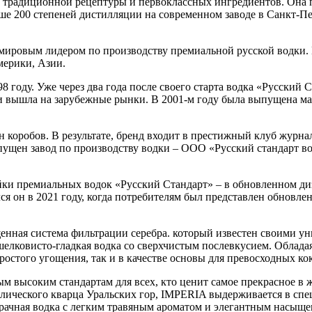
й, традиционной рецептуры и первоклассных ингредиентов. Она
е 200 степеней дистилляции на современном заводе в Санкт-Пете
 мировым лидером по производству премиальной русской водки.
мерики, Азии.
98 году. Уже через два года после своего старта водка «Русский
и вышла на зарубежные рынки. В 2001-м году была выпущена мар
коробов. В результате, бренд входит в престижный клуб журнала
пущен завод по производству водки – ООО «Русский стандарт во
ки премиальных водок «Русский Стандарт» – в обновленном диз
ился он в 2021 году, когда потребителям был представлен обнов
ащищенная система фильтрации серебра. который известен свои
, шелковисто-гладкая водка со сверхчистым послевкусием. Обл
 простого угощения, так и в качестве основы для превосходных к
ым высоким стандартам для всех, кто ценит самое прекрасное в 
ического кварца Уральских гор, IMPERIA выдерживается в специ
озрачная водка с легким травяным ароматом и элегантным насыщ