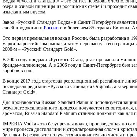
Водка «Русский Стандарт» – это синтез передовых технологи
озера и озимой пшеницы из российских степей и проходит свыш
изысканным вкусом.
Завод «Русский Стандарт Водка» в Санкт-Петербурге является
своей продукции в
России
и в более чем 85 странах Европы, А
Это первая премиальная водка в России, была разработана в 19
марки на российском рынке, а затем перешагнула его границы 
2008-м – «Русский Стандарт Gold».
В 2005 году продажи «Русского Стандарта» превысили миллион 
бренды-миллионеры. А в 2006 году в Санкт-Петербурге был за
коробов в год.
В конце 2017 года стартовал революционный рестайлинг линей
последовал редизайн «Русского Стандарта Original», а заверш
Стандарт Gold».
Для производства Russian Standard Platinum используется з
результате эксклюзивного процесса получается неповторимая
ароматом, Russian Standard Platinum отлично подходит как для
IMPERIA Vodka - это безупречная водка, произведенная по сам
мире процесса дистилляции и отфильтрованная слоями кристалл
бутылки. В результате получается исключительно чистая и пр