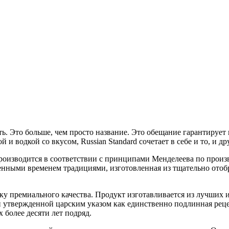
ть. Это больше, чем просто название. Это обещание гарантируе
и водкой со вкусом, Russian Standard сочетает в себе и то, и др
 производится в соответствии с принципами Менделеева по произ
енными временем традициями, изготовленная из тщательно ото
у премиального качества. Продукт изготавливается из лучших и
и утвержденной царским указом как единственно подлинная реце
более десяти лет подряд.