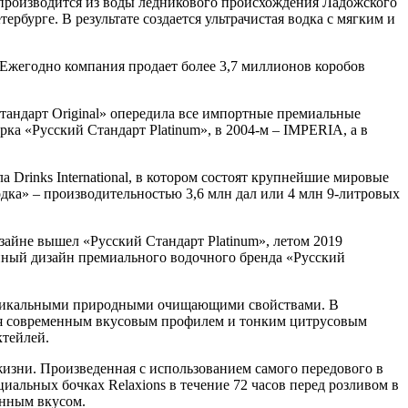
 производится из воды ледникового происхождения Ладожского
рбурге. В результате создается ультрачистая водка с мягким и
 Ежегодно компания продает более 3,7 миллионов коробов
 Стандарт Original» опередила все импортные премиальные
ка «Русский Стандарт Platinum», в 2004-м – IMPERIA, а в
 Drinks International, в котором состоят крупнейшие мировые
дка» – производительностью 3,6 млн дал или 4 млн 9-литровых
айне вышел «Русский Стандарт Platinum», летом 2019
ленный дизайн премиального водочного бренда «Русский
ми уникальными природными очищающими свойствами. В
адая современным вкусовым профилем и тонким цитрусовым
октейлей.
жизни. Произведенная с использованием самого передового в
альных бочках Relaxions в течение 72 часов перед розливом в
енным вкусом.